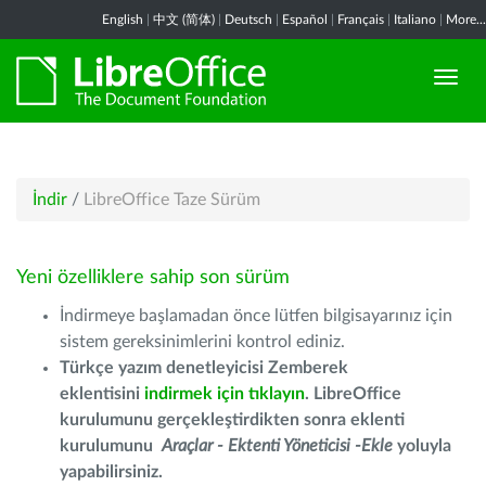
English
|
中文 (简体)
|
Deutsch
|
Español
|
Français
|
Italiano
|
More...
İndir
/
LibreOffice Taze Sürüm
Yeni özelliklere sahip son sürüm
İndirmeye başlamadan önce lütfen bilgisayarınız için
sistem gereksinimlerini kontrol ediniz.
Türkçe yazım denetleyicisi Zemberek
eklentisini
indirmek için tıklayın
. LibreOffice
kurulumunu gerçekleştirdikten sonra eklenti
kurulumunu
Araçlar - Ektenti Yöneticisi -Ekle
yoluyla
yapabilirsiniz.