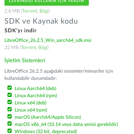
ÇEVRIMDIŞI KULLANIM IÇIN YARDIM
2.8 MB (
Torrent
,
Bilgi
)
SDK ve Kaynak kodu
SDK'yı indir
LibreOffice_26.2.5_Win_aarch64_sdk.msi
22 MB (
Torrent
,
Bilgi
)
İşletim Sistemleri
LibreOffice 26.2.5 aşağıdaki sistemler/mimariler için
kullanılabilir durumdadır:
Linux Aarch64 (deb)
Linux Aarch64 (rpm)
Linux x64 (deb)
Linux x64 (rpm)
macOS (Aarch64/Apple Silicon)
macOS x86_64 (10.14 veya daha yenisi gereklidir)
Windows (32 bit, deprecated)