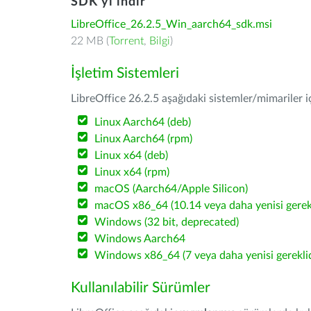
SDK'yı indir
LibreOffice_26.2.5_Win_aarch64_sdk.msi
22 MB (
Torrent
,
Bilgi
)
İşletim Sistemleri
LibreOffice 26.2.5 aşağıdaki sistemler/mimariler iç
Linux Aarch64 (deb)
Linux Aarch64 (rpm)
Linux x64 (deb)
Linux x64 (rpm)
macOS (Aarch64/Apple Silicon)
macOS x86_64 (10.14 veya daha yenisi gerekl
Windows (32 bit, deprecated)
Windows Aarch64
Windows x86_64 (7 veya daha yenisi gereklid
Kullanılabilir Sürümler