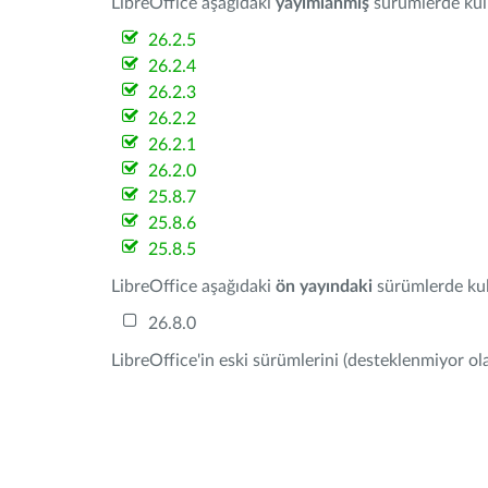
LibreOffice aşağıdaki
yayımlanmış
sürümlerde kulla
26.2.5
26.2.4
26.2.3
26.2.2
26.2.1
26.2.0
25.8.7
25.8.6
25.8.5
LibreOffice aşağıdaki
ön yayındaki
sürümlerde kull
26.8.0
LibreOffice'in eski sürümlerini (desteklenmiyor ola