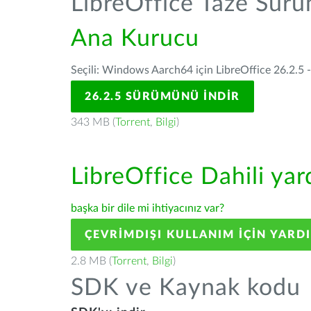
LibreOffice Taze Sür
Ana Kurucu
Seçili: Windows Aarch64 için LibreOffice 26.2.5 
26.2.5 SÜRÜMÜNÜ İNDIR
343 MB (
Torrent
,
Bilgi
)
LibreOffice Dahili ya
başka bir dile mi ihtiyacınız var?
ÇEVRIMDIŞI KULLANIM IÇIN YARD
2.8 MB (
Torrent
,
Bilgi
)
SDK ve Kaynak kodu