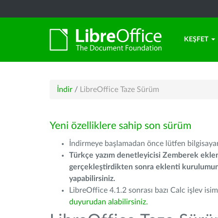
KEŞFET
İndir
/
LibreOffice Taze Sürüm
Yeni özelliklere sahip son sürüm
İndirmeye başlamadan önce lütfen bilgisayarı
Türkçe yazım denetleyicisi Zemberek eklen
gerçekleştirdikten sonra eklenti kurulum
yapabilirsiniz.
LibreOffice 4.1.2 sonrası bazı Calc işlev isiml
duyurudan alabilirsiniz.