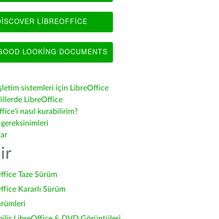
ISCOVER LIBREOFFICE
OOD LOOKING DOCUMENTS
şletim sistemleri için LibreOffice
illerde LibreOffice
fice'i nasıl kurabilirim?
 gereksinimleri
lar
ir
ffice Taze Sürüm
ffice Kararlı Sürüm
ürümleri
bilir LibreOffice & DVD Görüntüleri