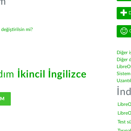
üm
D
-
değiştirilsin mi?
G
Diğer i
Diğer d
LibreOf
rdım
İkincil İngilizce
Sistem
Uzantı
İnd
IM
LibreO
LibreO
Test s
Taşına