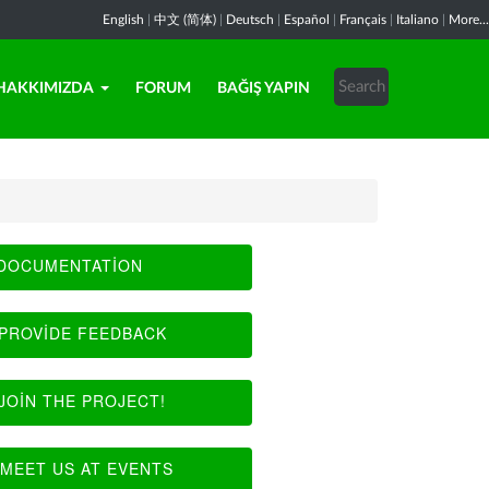
English
|
中文 (简体)
|
Deutsch
|
Español
|
Français
|
Italiano
|
More...
HAKKIMIZDA
FORUM
BAĞIŞ YAPIN
DOCUMENTATION
PROVIDE FEEDBACK
JOIN THE PROJECT!
MEET US AT EVENTS