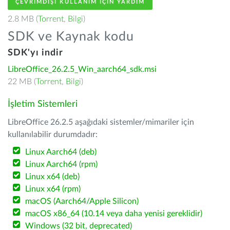
ÇEVRIMDIŞI KULLANIM IÇIN YARDIM
2.8 MB (
Torrent
,
Bilgi
)
SDK ve Kaynak kodu
SDK'yı indir
LibreOffice_26.2.5_Win_aarch64_sdk.msi
22 MB (
Torrent
,
Bilgi
)
İşletim Sistemleri
LibreOffice 26.2.5 aşağıdaki sistemler/mimariler için
kullanılabilir durumdadır:
Linux Aarch64 (deb)
Linux Aarch64 (rpm)
Linux x64 (deb)
Linux x64 (rpm)
macOS (Aarch64/Apple Silicon)
macOS x86_64 (10.14 veya daha yenisi gereklidir)
Windows (32 bit, deprecated)