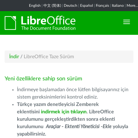
English
|
中文 (简体)
|
Deutsch
|
Español
|
Français
|
Italiano
|
More...
İndir
/
LibreOffice Taze Sürüm
Yeni özelliklere sahip son sürüm
İndirmeye başlamadan önce lütfen bilgisayarınız için
sistem gereksinimlerini kontrol ediniz.
Türkçe yazım denetleyicisi Zemberek
eklentisini
indirmek için tıklayın
. LibreOffice
kurulumunu gerçekleştirdikten sonra eklenti
kurulumunu
Araçlar - Ektenti Yöneticisi -Ekle
yoluyla
yapabilirsiniz.