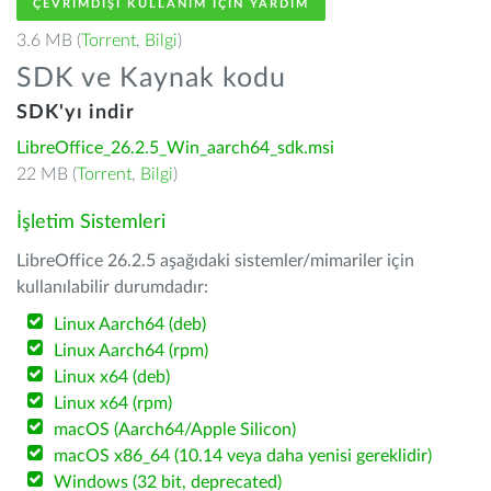
ÇEVRIMDIŞI KULLANIM IÇIN YARDIM
3.6 MB (
Torrent
,
Bilgi
)
SDK ve Kaynak kodu
SDK'yı indir
LibreOffice_26.2.5_Win_aarch64_sdk.msi
22 MB (
Torrent
,
Bilgi
)
İşletim Sistemleri
LibreOffice 26.2.5 aşağıdaki sistemler/mimariler için
kullanılabilir durumdadır:
Linux Aarch64 (deb)
Linux Aarch64 (rpm)
Linux x64 (deb)
Linux x64 (rpm)
macOS (Aarch64/Apple Silicon)
macOS x86_64 (10.14 veya daha yenisi gereklidir)
Windows (32 bit, deprecated)