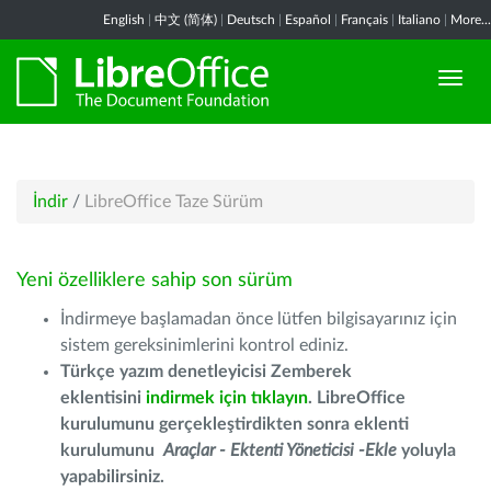
English
|
中文 (简体)
|
Deutsch
|
Español
|
Français
|
Italiano
|
More...
İndir
/
LibreOffice Taze Sürüm
Yeni özelliklere sahip son sürüm
İndirmeye başlamadan önce lütfen bilgisayarınız için
sistem gereksinimlerini kontrol ediniz.
Türkçe yazım denetleyicisi Zemberek
eklentisini
indirmek için tıklayın
. LibreOffice
kurulumunu gerçekleştirdikten sonra eklenti
kurulumunu
Araçlar - Ektenti Yöneticisi -Ekle
yoluyla
yapabilirsiniz.