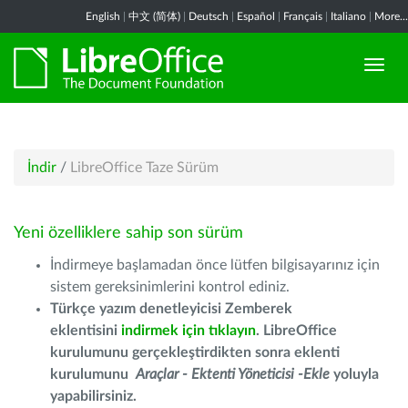
English
|
中文 (简体)
|
Deutsch
|
Español
|
Français
|
Italiano
|
More...
İndir
/
LibreOffice Taze Sürüm
Yeni özelliklere sahip son sürüm
İndirmeye başlamadan önce lütfen bilgisayarınız için
sistem gereksinimlerini kontrol ediniz.
Türkçe yazım denetleyicisi Zemberek
eklentisini
indirmek için tıklayın
. LibreOffice
kurulumunu gerçekleştirdikten sonra eklenti
kurulumunu
Araçlar - Ektenti Yöneticisi -Ekle
yoluyla
yapabilirsiniz.