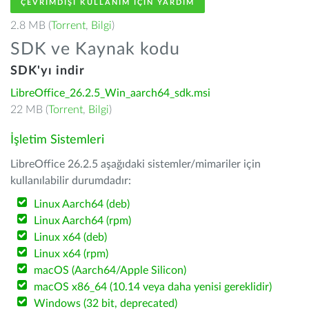
ÇEVRIMDIŞI KULLANIM IÇIN YARDIM
2.8 MB (
Torrent
,
Bilgi
)
SDK ve Kaynak kodu
SDK'yı indir
LibreOffice_26.2.5_Win_aarch64_sdk.msi
22 MB (
Torrent
,
Bilgi
)
İşletim Sistemleri
LibreOffice 26.2.5 aşağıdaki sistemler/mimariler için
kullanılabilir durumdadır:
Linux Aarch64 (deb)
Linux Aarch64 (rpm)
Linux x64 (deb)
Linux x64 (rpm)
macOS (Aarch64/Apple Silicon)
macOS x86_64 (10.14 veya daha yenisi gereklidir)
Windows (32 bit, deprecated)