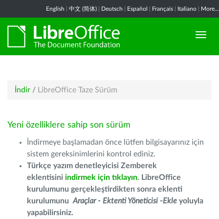
English
|
中文 (简体)
|
Deutsch
|
Español
|
Français
|
Italiano
|
More...
İndir
/
LibreOffice Taze Sürüm
Yeni özelliklere sahip son sürüm
İndirmeye başlamadan önce lütfen bilgisayarınız için
sistem gereksinimlerini kontrol ediniz.
Türkçe yazım denetleyicisi Zemberek
eklentisini
indirmek için tıklayın
. LibreOffice
kurulumunu gerçekleştirdikten sonra eklenti
kurulumunu
Araçlar - Ektenti Yöneticisi -Ekle
yoluyla
yapabilirsiniz.