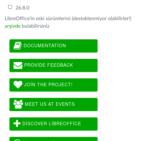
26.8.0
LibreOffice'in eski sürümlerini (desteklenmiyor olabilirler!)
arşivde
bulabilirsiniz
DOCUMENTATION
PROVIDE FEEDBACK
JOIN THE PROJECT!
MEET US AT EVENTS
DISCOVER LIBREOFFICE