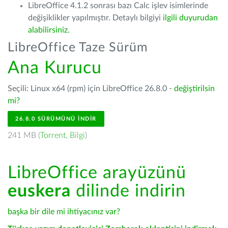
LibreOffice 4.1.2 sonrası bazı Calc işlev isimlerinde
değişiklikler yapılmıştır. Detaylı bilgiyi
ilgili duyurudan
alabilirsiniz.
LibreOffice Taze Sürüm
Ana Kurucu
Seçili: Linux x64 (rpm) için LibreOffice 26.8.0 -
değiştirilsin
mi?
26.8.0 SÜRÜMÜNÜ İNDIR
241 MB (
Torrent
,
Bilgi
)
LibreOffice arayüzünü
euskera
dilinde indirin
başka bir dile mi ihtiyacınız var?