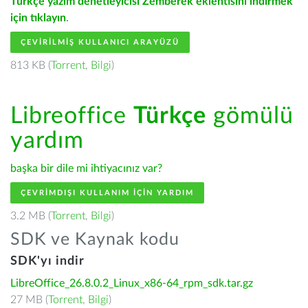
Türkçe yazım denetleyicisi Zemberek eklentisini indirmek
için tıklayın
.
ÇEVIRILMIŞ KULLANICI ARAYÜZÜ
813 KB (
Torrent
,
Bilgi
)
Libreoffice
Türkçe
gömülü
yardım
başka bir dile mi ihtiyacınız var?
ÇEVRIMDIŞI KULLANIM IÇIN YARDIM
3.2 MB (
Torrent
,
Bilgi
)
SDK ve Kaynak kodu
SDK'yı indir
LibreOffice_26.8.0.2_Linux_x86-64_rpm_sdk.tar.gz
27 MB (
Torrent
,
Bilgi
)