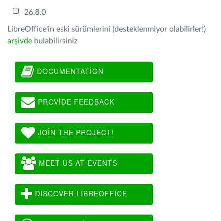
26.8.0
LibreOffice'in eski sürümlerini (desteklenmiyor olabilirler!)
arşivde
bulabilirsiniz
DOCUMENTATION
PROVIDE FEEDBACK
JOIN THE PROJECT!
MEET US AT EVENTS
DISCOVER LIBREOFFICE