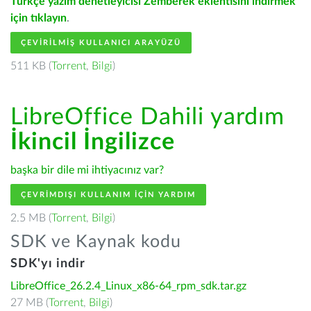
Türkçe yazım denetleyicisi Zemberek eklentisini indirmek
için tıklayın
.
ÇEVIRILMIŞ KULLANICI ARAYÜZÜ
511 KB (
Torrent
,
Bilgi
)
LibreOffice Dahili yardım
İkincil İngilizce
başka bir dile mi ihtiyacınız var?
ÇEVRIMDIŞI KULLANIM IÇIN YARDIM
2.5 MB (
Torrent
,
Bilgi
)
SDK ve Kaynak kodu
SDK'yı indir
LibreOffice_26.2.4_Linux_x86-64_rpm_sdk.tar.gz
27 MB (
Torrent
,
Bilgi
)