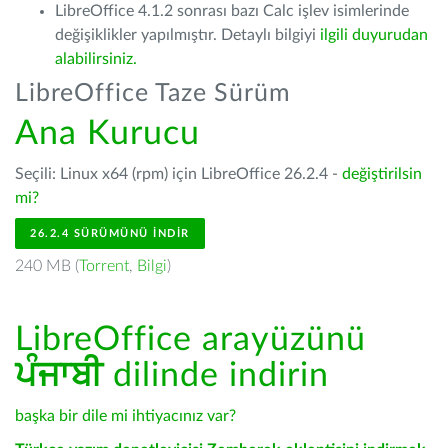
LibreOffice 4.1.2 sonrası bazı Calc işlev isimlerinde
değişiklikler yapılmıştır. Detaylı bilgiyi
ilgili duyurudan
alabilirsiniz.
LibreOffice Taze Sürüm
Ana Kurucu
Seçili: Linux x64 (rpm) için LibreOffice 26.2.4 -
değiştirilsin
mi?
26.2.4 SÜRÜMÜNÜ İNDIR
240 MB (
Torrent
,
Bilgi
)
LibreOffice arayüzünü
ਪੰਜਾਬੀ
dilinde indirin
başka bir dile mi ihtiyacınız var?