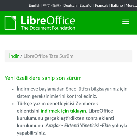
English
|
中文 (简体)
|
Deutsch
|
Español
|
Français
|
Italiano
|
More...
İndir
/
LibreOffice Taze Sürüm
Yeni özelliklere sahip son sürüm
İndirmeye başlamadan önce lütfen bilgisayarınız için
sistem gereksinimlerini kontrol ediniz.
Türkçe yazım denetleyicisi Zemberek
eklentisini
indirmek için tıklayın
. LibreOffice
kurulumunu gerçekleştirdikten sonra eklenti
kurulumunu
Araçlar - Ektenti Yöneticisi -Ekle
yoluyla
yapabilirsiniz.