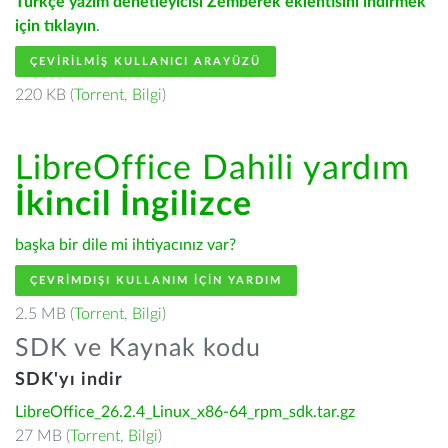
Türkçe yazım denetleyicisi Zemberek eklentisini indirmek
için tıklayın
.
ÇEVIRILMIŞ KULLANICI ARAYÜZÜ
220 KB (
Torrent
,
Bilgi
)
LibreOffice Dahili yardım
İkincil İngilizce
başka bir dile mi ihtiyacınız var?
ÇEVRIMDIŞI KULLANIM IÇIN YARDIM
2.5 MB (
Torrent
,
Bilgi
)
SDK ve Kaynak kodu
SDK'yı indir
LibreOffice_26.2.4_Linux_x86-64_rpm_sdk.tar.gz
27 MB (
Torrent
,
Bilgi
)