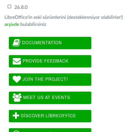
26.8.0
LibreOffice'in eski sürümlerini (desteklenmiyor olabilirler!)
arşivde
bulabilirsiniz
DOCUMENTATION
PROVIDE FEEDBACK
JOIN THE PROJECT!
MEET US AT EVENTS
DISCOVER LIBREOFFICE