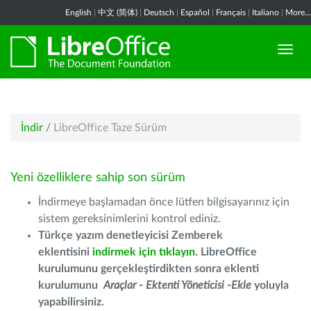
English
|
中文 (简体)
|
Deutsch
|
Español
|
Français
|
Italiano
|
More...
İndir
/
LibreOffice Taze Sürüm
Yeni özelliklere sahip son sürüm
İndirmeye başlamadan önce lütfen bilgisayarınız için
sistem gereksinimlerini kontrol ediniz.
Türkçe yazım denetleyicisi Zemberek
eklentisini
indirmek için tıklayın
. LibreOffice
kurulumunu gerçekleştirdikten sonra eklenti
kurulumunu
Araçlar - Ektenti Yöneticisi -Ekle
yoluyla
yapabilirsiniz.