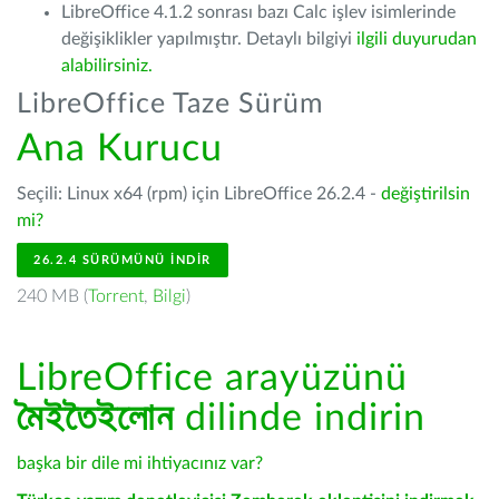
LibreOffice 4.1.2 sonrası bazı Calc işlev isimlerinde
değişiklikler yapılmıştır. Detaylı bilgiyi
ilgili duyurudan
alabilirsiniz.
LibreOffice Taze Sürüm
Ana Kurucu
Seçili: Linux x64 (rpm) için LibreOffice 26.2.4 -
değiştirilsin
mi?
26.2.4 SÜRÜMÜNÜ İNDIR
240 MB (
Torrent
,
Bilgi
)
LibreOffice arayüzünü
মৈইতৈইলোন
dilinde indirin
başka bir dile mi ihtiyacınız var?