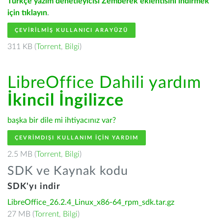
Türkçe yazım denetleyicisi Zemberek eklentisini indirmek
için tıklayın
.
ÇEVIRILMIŞ KULLANICI ARAYÜZÜ
311 KB (
Torrent
,
Bilgi
)
LibreOffice Dahili yardım
İkincil İngilizce
başka bir dile mi ihtiyacınız var?
ÇEVRIMDIŞI KULLANIM IÇIN YARDIM
2.5 MB (
Torrent
,
Bilgi
)
SDK ve Kaynak kodu
SDK'yı indir
LibreOffice_26.2.4_Linux_x86-64_rpm_sdk.tar.gz
27 MB (
Torrent
,
Bilgi
)