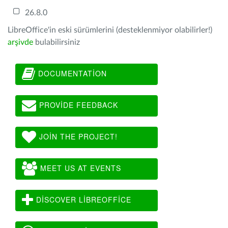
26.8.0
LibreOffice'in eski sürümlerini (desteklenmiyor olabilirler!)
arşivde
bulabilirsiniz
DOCUMENTATION
PROVIDE FEEDBACK
JOIN THE PROJECT!
MEET US AT EVENTS
DISCOVER LIBREOFFICE