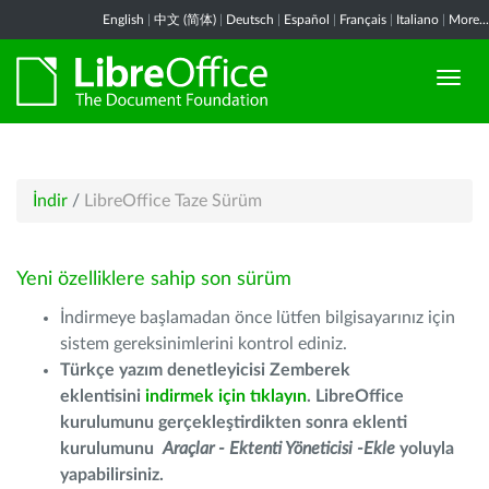
English
|
中文 (简体)
|
Deutsch
|
Español
|
Français
|
Italiano
|
More...
İndir
/
LibreOffice Taze Sürüm
Yeni özelliklere sahip son sürüm
İndirmeye başlamadan önce lütfen bilgisayarınız için
sistem gereksinimlerini kontrol ediniz.
Türkçe yazım denetleyicisi Zemberek
eklentisini
indirmek için tıklayın
. LibreOffice
kurulumunu gerçekleştirdikten sonra eklenti
kurulumunu
Araçlar - Ektenti Yöneticisi -Ekle
yoluyla
yapabilirsiniz.