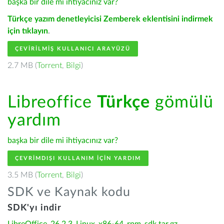
başka bir dile mi ihtiyacınız var?
Türkçe yazım denetleyicisi Zemberek eklentisini indirmek
için tıklayın
.
ÇEVIRILMIŞ KULLANICI ARAYÜZÜ
2.7 MB (
Torrent
,
Bilgi
)
Libreoffice
Türkçe
gömülü
yardım
başka bir dile mi ihtiyacınız var?
ÇEVRIMDIŞI KULLANIM IÇIN YARDIM
3.5 MB (
Torrent
,
Bilgi
)
SDK ve Kaynak kodu
SDK'yı indir