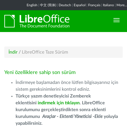
English
|
中文 (简体)
|
Deutsch
|
Español
|
Français
|
Italiano
|
More...
İndir
/
LibreOffice Taze Sürüm
Yeni özelliklere sahip son sürüm
İndirmeye başlamadan önce lütfen bilgisayarınız için
sistem gereksinimlerini kontrol ediniz.
Türkçe yazım denetleyicisi Zemberek
eklentisini
indirmek için tıklayın
. LibreOffice
kurulumunu gerçekleştirdikten sonra eklenti
kurulumunu
Araçlar - Ektenti Yöneticisi -Ekle
yoluyla
yapabilirsiniz.