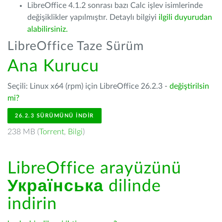
LibreOffice 4.1.2 sonrası bazı Calc işlev isimlerinde
değişiklikler yapılmıştır. Detaylı bilgiyi
ilgili duyurudan
alabilirsiniz.
LibreOffice Taze Sürüm
Ana Kurucu
Seçili: Linux x64 (rpm) için LibreOffice 26.2.3 -
değiştirilsin
mi?
26.2.3 SÜRÜMÜNÜ İNDIR
238 MB (
Torrent
,
Bilgi
)
LibreOffice arayüzünü
Українська
dilinde
indirin