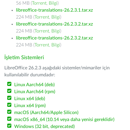
56 MB (
Torrent
,
Bilgi
)
libreoffice-translations-26.2.3.1.tar.xz
224 MB (
Torrent
,
Bilgi
)
libreoffice-translations-26.2.3.2.tar.xz
224 MB (
Torrent
,
Bilgi
)
libreoffice-translations-26.2.3.2.tar.xz
224 MB (
Torrent
,
Bilgi
)
İşletim Sistemleri
LibreOffice 26.2.3 aşağıdaki sistemler/mimariler için
kullanılabilir durumdadır:
Linux Aarch64 (deb)
Linux Aarch64 (rpm)
Linux x64 (deb)
Linux x64 (rpm)
macOS (Aarch64/Apple Silicon)
macOS x86_64 (10.14 veya daha yenisi gereklidir)
Windows (32 bit, deprecated)