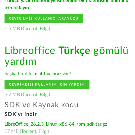
Türkçe yazım denetleyicisi Zemberek eklentisini indirmek
için tıklayın
.
ÇEVIRILMIŞ KULLANICI ARAYÜZÜ
1.5 MB (
Torrent
,
Bilgi
)
Libreoffice
Türkçe
gömülü
yardım
başka bir dile mi ihtiyacınız var?
ÇEVRIMDIŞI KULLANIM IÇIN YARDIM
3.2 MB (
Torrent
,
Bilgi
)
SDK ve Kaynak kodu
SDK'yı indir
LibreOffice_26.2.3_Linux_x86-64_rpm_sdk.tar.gz
27 MB (
Torrent
,
Bilgi
)