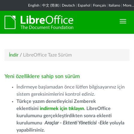
English
|
中文 (简体)
|
Deutsch
|
Español
|
Français
|
Italiano
|
More...
İndir
/
LibreOffice Taze Sürüm
Yeni özelliklere sahip son sürüm
İndirmeye başlamadan önce lütfen bilgisayarınız için
sistem gereksinimlerini kontrol ediniz.
Türkçe yazım denetleyicisi Zemberek
eklentisini
indirmek için tıklayın
. LibreOffice
kurulumunu gerçekleştirdikten sonra eklenti
kurulumunu
Araçlar - Ektenti Yöneticisi -Ekle
yoluyla
yapabilirsiniz.