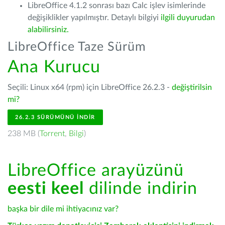
LibreOffice 4.1.2 sonrası bazı Calc işlev isimlerinde
değişiklikler yapılmıştır. Detaylı bilgiyi
ilgili duyurudan
alabilirsiniz.
LibreOffice Taze Sürüm
Ana Kurucu
Seçili: Linux x64 (rpm) için LibreOffice 26.2.3 -
değiştirilsin
mi?
26.2.3 SÜRÜMÜNÜ İNDIR
238 MB (
Torrent
,
Bilgi
)
LibreOffice arayüzünü
eesti keel
dilinde indirin
başka bir dile mi ihtiyacınız var?