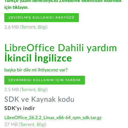
Türkçe yazım denetleyicisi Zemberek eklentisini indirmek
için tıklayın
.
ÇEVIRILMIŞ KULLANICI ARAYÜZÜ
2.6 MB (
Torrent
,
Bilgi
)
LibreOffice Dahili yardım
İkincil İngilizce
başka bir dile mi ihtiyacınız var?
ÇEVRIMDIŞI KULLANIM IÇIN YARDIM
2.5 MB (
Torrent
,
Bilgi
)
SDK ve Kaynak kodu
SDK'yı indir
LibreOffice_26.2.2_Linux_x86-64_rpm_sdk.tar.gz
27 MB (
Torrent
,
Bilgi
)