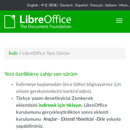
English
|
中文 (简体)
|
Deutsch
|
Español
|
Français
|
Italiano
|
More...
İndir
/
LibreOffice Taze Sürüm
Yeni özelliklere sahip son sürüm
İndirmeye başlamadan önce lütfen bilgisayarınız için
sistem gereksinimlerini kontrol ediniz.
Türkçe yazım denetleyicisi Zemberek
eklentisini
indirmek için tıklayın
. LibreOffice
kurulumunu gerçekleştirdikten sonra eklenti
kurulumunu
Araçlar - Ektenti Yöneticisi -Ekle
yoluyla
yapabilirsiniz.