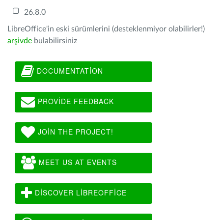
26.8.0
LibreOffice'in eski sürümlerini (desteklenmiyor olabilirler!)
arşivde
bulabilirsiniz
DOCUMENTATION
PROVIDE FEEDBACK
JOIN THE PROJECT!
MEET US AT EVENTS
DISCOVER LIBREOFFICE