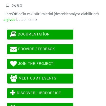
26.8.0
LibreOffice'in eski sürümlerini (desteklenmiyor olabilirler!)
arşivde
bulabilirsiniz
DOCUMENTATION
PROVIDE FEEDBACK
JOIN THE PROJECT!
MEET US AT EVENTS
DISCOVER LIBREOFFICE