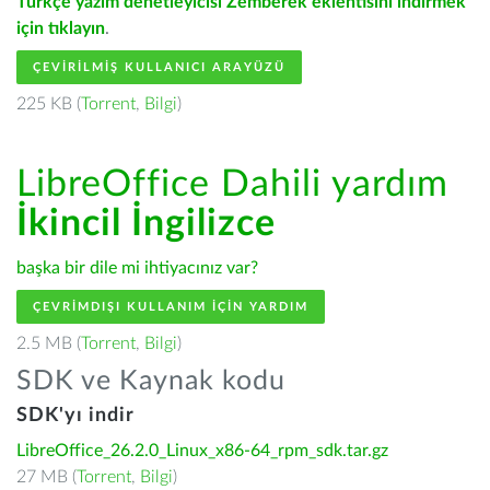
Türkçe yazım denetleyicisi Zemberek eklentisini indirmek
için tıklayın
.
ÇEVIRILMIŞ KULLANICI ARAYÜZÜ
225 KB (
Torrent
,
Bilgi
)
LibreOffice Dahili yardım
İkincil İngilizce
başka bir dile mi ihtiyacınız var?
ÇEVRIMDIŞI KULLANIM IÇIN YARDIM
2.5 MB (
Torrent
,
Bilgi
)
SDK ve Kaynak kodu
SDK'yı indir
LibreOffice_26.2.0_Linux_x86-64_rpm_sdk.tar.gz
27 MB (
Torrent
,
Bilgi
)