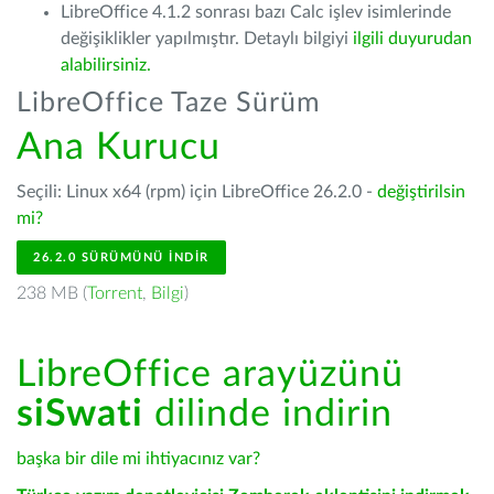
LibreOffice 4.1.2 sonrası bazı Calc işlev isimlerinde
değişiklikler yapılmıştır. Detaylı bilgiyi
ilgili duyurudan
alabilirsiniz.
LibreOffice Taze Sürüm
Ana Kurucu
Seçili: Linux x64 (rpm) için LibreOffice 26.2.0 -
değiştirilsin
mi?
26.2.0 SÜRÜMÜNÜ İNDIR
238 MB (
Torrent
,
Bilgi
)
LibreOffice arayüzünü
siSwati
dilinde indirin
başka bir dile mi ihtiyacınız var?