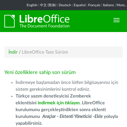
English
|
中文 (简体)
|
Deutsch
|
Español
|
Français
|
Italiano
|
More...
İndir
/
LibreOffice Taze Sürüm
Yeni özelliklere sahip son sürüm
İndirmeye başlamadan önce lütfen bilgisayarınız için
sistem gereksinimlerini kontrol ediniz.
Türkçe yazım denetleyicisi Zemberek
eklentisini
indirmek için tıklayın
. LibreOffice
kurulumunu gerçekleştirdikten sonra eklenti
kurulumunu
Araçlar - Ektenti Yöneticisi -Ekle
yoluyla
yapabilirsiniz.