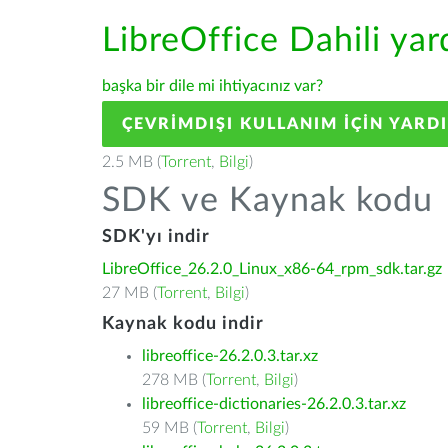
LibreOffice Dahili ya
başka bir dile mi ihtiyacınız var?
ÇEVRIMDIŞI KULLANIM IÇIN YARD
2.5 MB (
Torrent
,
Bilgi
)
SDK ve Kaynak kodu
SDK'yı indir
LibreOffice_26.2.0_Linux_x86-64_rpm_sdk.tar.gz
27 MB (
Torrent
,
Bilgi
)
Kaynak kodu indir
libreoffice-26.2.0.3.tar.xz
278 MB (
Torrent
,
Bilgi
)
libreoffice-dictionaries-26.2.0.3.tar.xz
59 MB (
Torrent
,
Bilgi
)