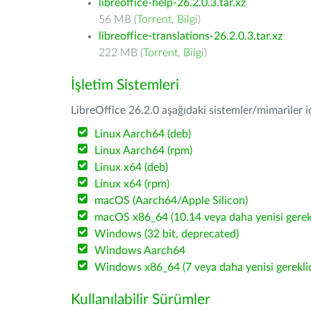
libreoffice-help-26.2.0.3.tar.xz
56 MB (
Torrent
,
Bilgi
)
libreoffice-translations-26.2.0.3.tar.xz
222 MB (
Torrent
,
Bilgi
)
İşletim Sistemleri
LibreOffice 26.2.0 aşağıdaki sistemler/mimariler iç
Linux Aarch64 (deb)
Linux Aarch64 (rpm)
Linux x64 (deb)
Linux x64 (rpm)
macOS (Aarch64/Apple Silicon)
macOS x86_64 (10.14 veya daha yenisi gerekl
Windows (32 bit, deprecated)
Windows Aarch64
Windows x86_64 (7 veya daha yenisi gereklid
Kullanılabilir Sürümler