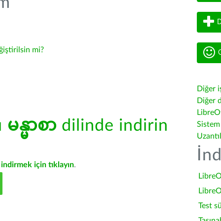
üm
D
ğiştirilsin mi?
G
Diğer i
Diğer d
LibreOf
ü
မန္မာစာ
dilinde indirin
Sistem
Uzantı
İnd
indirmek için tıklayın
.
LibreO
LibreO
Test s
Taşına