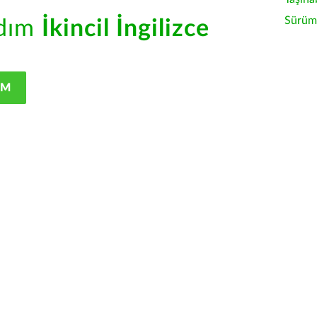
Sürüm 
rdım
İkincil İngilizce
IM