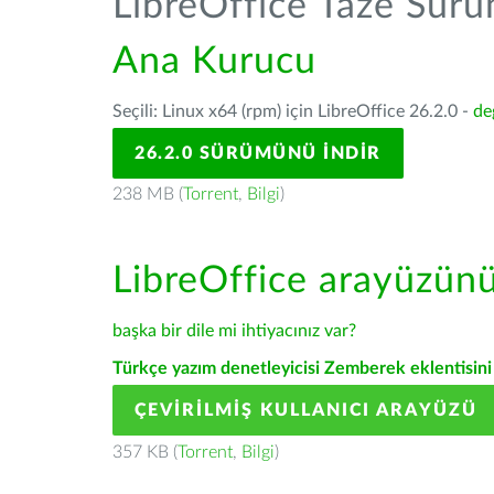
LibreOffice Taze Sür
Ana Kurucu
Seçili: Linux x64 (rpm) için LibreOffice 26.2.0 -
de
26.2.0 SÜRÜMÜNÜ İNDIR
238 MB (
Torrent
,
Bilgi
)
LibreOffice arayüzün
başka bir dile mi ihtiyacınız var?
Türkçe yazım denetleyicisi Zemberek eklentisini 
ÇEVIRILMIŞ KULLANICI ARAYÜZÜ
357 KB (
Torrent
,
Bilgi
)