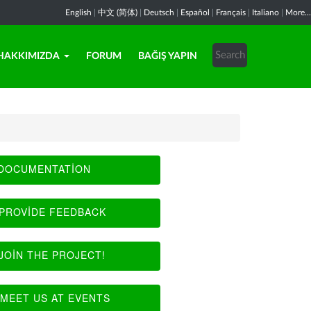
English
|
中文 (简体)
|
Deutsch
|
Español
|
Français
|
Italiano
|
More...
HAKKIMIZDA
FORUM
BAĞIŞ YAPIN
DOCUMENTATION
PROVIDE FEEDBACK
JOIN THE PROJECT!
MEET US AT EVENTS