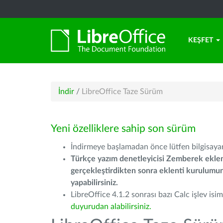
KEŞFET
İndir
/
LibreOffice Taze Sürüm
Yeni özelliklere sahip son sürüm
İndirmeye başlamadan önce lütfen bilgisayarı
Türkçe yazım denetleyicisi Zemberek eklen
gerçekleştirdikten sonra eklenti kurulum
yapabilirsiniz.
LibreOffice 4.1.2 sonrası bazı Calc işlev isiml
duyurudan alabilirsiniz.