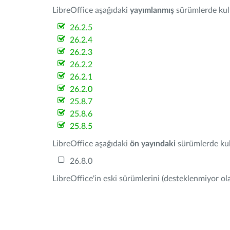
LibreOffice aşağıdaki
yayımlanmış
sürümlerde kulla
26.2.5
26.2.4
26.2.3
26.2.2
26.2.1
26.2.0
25.8.7
25.8.6
25.8.5
LibreOffice aşağıdaki
ön yayındaki
sürümlerde kull
26.8.0
LibreOffice'in eski sürümlerini (desteklenmiyor ola