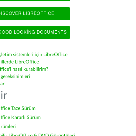
ISCOVER LIBREOFFICE
OOD LOOKING DOCUMENTS
şletim sistemleri için LibreOffice
illerde LibreOffice
fice'i nasıl kurabilirim?
 gereksinimleri
lar
ir
ffice Taze Sürüm
ffice Kararlı Sürüm
ürümleri
bilir LibreOffice & DVD Görüntüleri