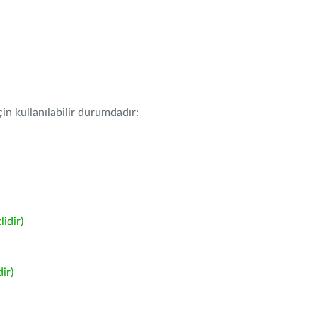
in kullanılabilir durumdadır:
idir)
ir)