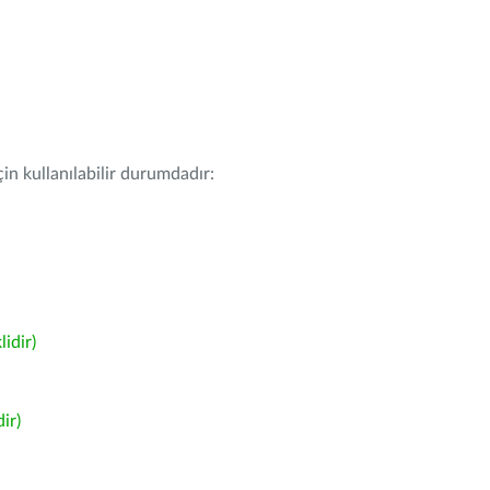
in kullanılabilir durumdadır:
idir)
ir)