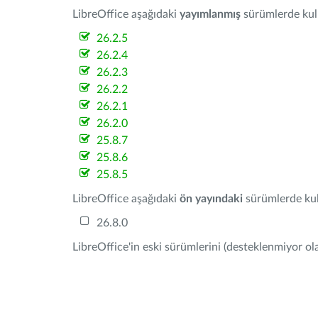
LibreOffice aşağıdaki
yayımlanmış
sürümlerde kulla
26.2.5
26.2.4
26.2.3
26.2.2
26.2.1
26.2.0
25.8.7
25.8.6
25.8.5
LibreOffice aşağıdaki
ön yayındaki
sürümlerde kull
26.8.0
LibreOffice'in eski sürümlerini (desteklenmiyor ola