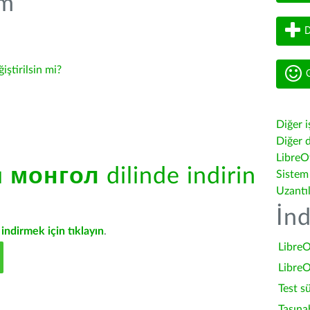
üm
D
ğiştirilsin mi?
G
Diğer i
Diğer d
LibreOf
ü
монгол
dilinde indirin
Sistem
Uzantı
İnd
indirmek için tıklayın
.
LibreO
LibreO
Test s
Taşına