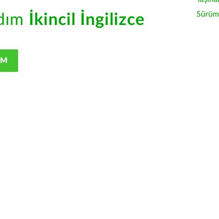
Sürüm 
rdım
İkincil İngilizce
IM