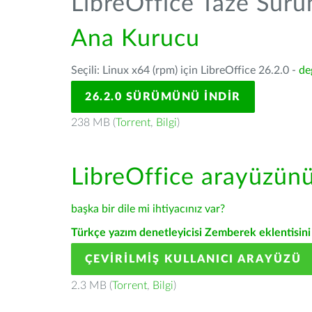
LibreOffice Taze Sür
Ana Kurucu
Seçili: Linux x64 (rpm) için LibreOffice 26.2.0 -
de
26.2.0 SÜRÜMÜNÜ İNDIR
238 MB (
Torrent
,
Bilgi
)
LibreOffice arayüzün
başka bir dile mi ihtiyacınız var?
Türkçe yazım denetleyicisi Zemberek eklentisini 
ÇEVIRILMIŞ KULLANICI ARAYÜZÜ
2.3 MB (
Torrent
,
Bilgi
)