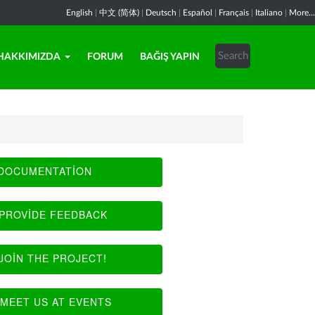
English
|
中文 (简体)
|
Deutsch
|
Español
|
Français
|
Italiano
|
More...
HAKKIMIZDA
FORUM
BAĞIŞ YAPIN
DOCUMENTATION
PROVIDE FEEDBACK
JOIN THE PROJECT!
MEET US AT EVENTS