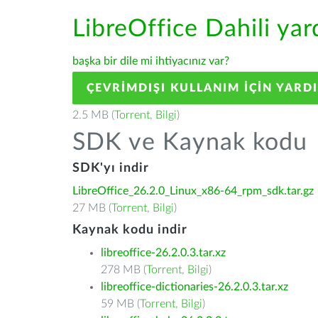
LibreOffice Dahili ya
başka bir dile mi ihtiyacınız var?
ÇEVRIMDIŞI KULLANIM IÇIN YARD
2.5 MB (
Torrent
,
Bilgi
)
SDK ve Kaynak kodu
SDK'yı indir
LibreOffice_26.2.0_Linux_x86-64_rpm_sdk.tar.gz
27 MB (
Torrent
,
Bilgi
)
Kaynak kodu indir
libreoffice-26.2.0.3.tar.xz
278 MB (
Torrent
,
Bilgi
)
libreoffice-dictionaries-26.2.0.3.tar.xz
59 MB (
Torrent
,
Bilgi
)