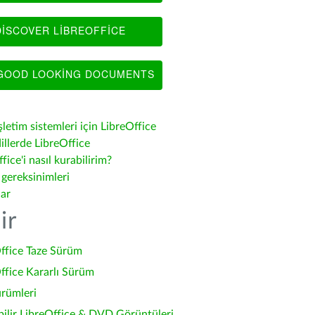
ISCOVER LIBREOFFICE
OOD LOOKING DOCUMENTS
şletim sistemleri için LibreOffice
illerde LibreOffice
fice'i nasıl kurabilirim?
 gereksinimleri
lar
ir
ffice Taze Sürüm
ffice Kararlı Sürüm
ürümleri
bilir LibreOffice & DVD Görüntüleri