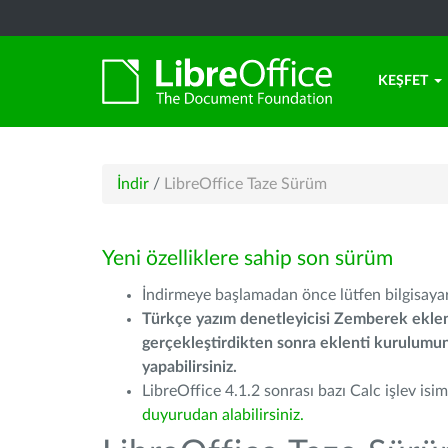
KEŞFET
İndir
/
LibreOffice Taze Sürüm
Yeni özelliklere sahip son sürüm
İndirmeye başlamadan önce lütfen bilgisayarı
Türkçe yazım denetleyicisi Zemberek eklen
gerçekleştirdikten sonra eklenti kurulum
yapabilirsiniz.
LibreOffice 4.1.2 sonrası bazı Calc işlev isiml
duyurudan alabilirsiniz.