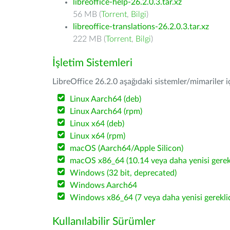
libreoffice-help-26.2.0.3.tar.xz
56 MB (
Torrent
,
Bilgi
)
libreoffice-translations-26.2.0.3.tar.xz
222 MB (
Torrent
,
Bilgi
)
İşletim Sistemleri
LibreOffice 26.2.0 aşağıdaki sistemler/mimariler iç
Linux Aarch64 (deb)
Linux Aarch64 (rpm)
Linux x64 (deb)
Linux x64 (rpm)
macOS (Aarch64/Apple Silicon)
macOS x86_64 (10.14 veya daha yenisi gerekl
Windows (32 bit, deprecated)
Windows Aarch64
Windows x86_64 (7 veya daha yenisi gereklid
Kullanılabilir Sürümler