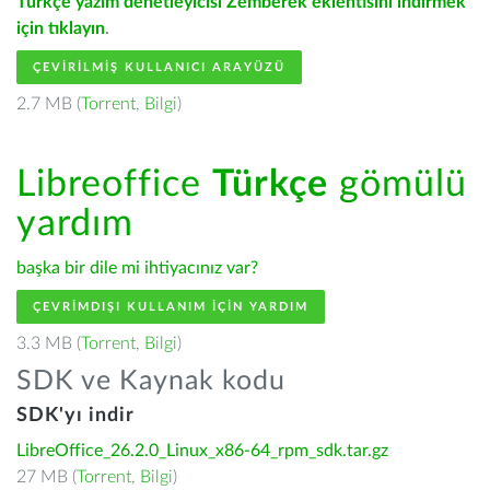
Türkçe yazım denetleyicisi Zemberek eklentisini indirmek
için tıklayın
.
ÇEVIRILMIŞ KULLANICI ARAYÜZÜ
2.7 MB (
Torrent
,
Bilgi
)
Libreoffice
Türkçe
gömülü
yardım
başka bir dile mi ihtiyacınız var?
ÇEVRIMDIŞI KULLANIM IÇIN YARDIM
3.3 MB (
Torrent
,
Bilgi
)
SDK ve Kaynak kodu
SDK'yı indir
LibreOffice_26.2.0_Linux_x86-64_rpm_sdk.tar.gz
27 MB (
Torrent
,
Bilgi
)