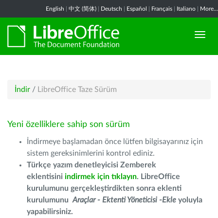
English
|
中文 (简体)
|
Deutsch
|
Español
|
Français
|
Italiano
|
More...
İndir
/
LibreOffice Taze Sürüm
Yeni özelliklere sahip son sürüm
İndirmeye başlamadan önce lütfen bilgisayarınız için
sistem gereksinimlerini kontrol ediniz.
Türkçe yazım denetleyicisi Zemberek
eklentisini
indirmek için tıklayın
. LibreOffice
kurulumunu gerçekleştirdikten sonra eklenti
kurulumunu
Araçlar - Ektenti Yöneticisi -Ekle
yoluyla
yapabilirsiniz.