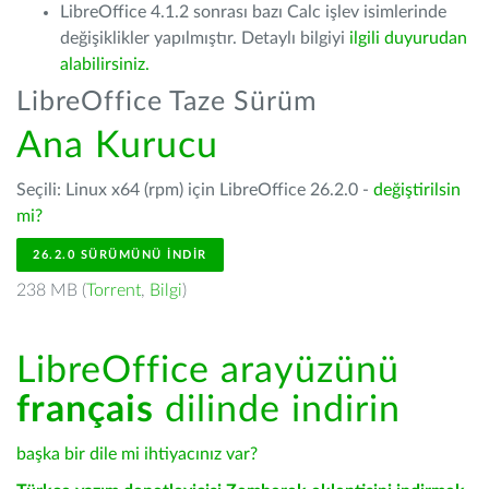
LibreOffice 4.1.2 sonrası bazı Calc işlev isimlerinde
değişiklikler yapılmıştır. Detaylı bilgiyi
ilgili duyurudan
alabilirsiniz.
LibreOffice Taze Sürüm
Ana Kurucu
Seçili: Linux x64 (rpm) için LibreOffice 26.2.0 -
değiştirilsin
mi?
26.2.0 SÜRÜMÜNÜ İNDIR
238 MB (
Torrent
,
Bilgi
)
LibreOffice arayüzünü
français
dilinde indirin
başka bir dile mi ihtiyacınız var?