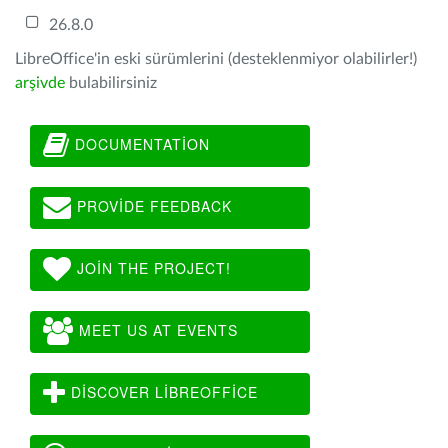
26.8.0
LibreOffice'in eski sürümlerini (desteklenmiyor olabilirler!)
arşivde
bulabilirsiniz
DOCUMENTATION
PROVIDE FEEDBACK
JOIN THE PROJECT!
MEET US AT EVENTS
DISCOVER LIBREOFFICE