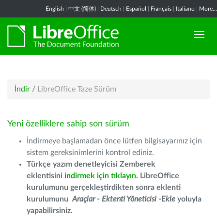
English
|
中文 (简体)
|
Deutsch
|
Español
|
Français
|
Italiano
|
More...
İndir
/
LibreOffice Taze Sürüm
Yeni özelliklere sahip son sürüm
İndirmeye başlamadan önce lütfen bilgisayarınız için
sistem gereksinimlerini kontrol ediniz.
Türkçe yazım denetleyicisi Zemberek
eklentisini
indirmek için tıklayın
. LibreOffice
kurulumunu gerçekleştirdikten sonra eklenti
kurulumunu
Araçlar - Ektenti Yöneticisi -Ekle
yoluyla
yapabilirsiniz.