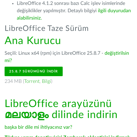
LibreOffice 4.1.2 sonrası bazı Calc işlev isimlerinde
değişiklikler yapılmıştır. Detaylı bilgiyi
ilgili duyurudan
alabilirsiniz.
LibreOffice Taze Sürüm
Ana Kurucu
Seçili: Linux x64 (rpm) için LibreOffice 25.8.7 -
değiştirilsin
mi?
25.8.7 SÜRÜMÜNÜ İNDIR
234 MB (
Torrent
,
Bilgi
)
LibreOffice arayüzünü
മലയാളം
dilinde indirin
başka bir dile mi ihtiyacınız var?