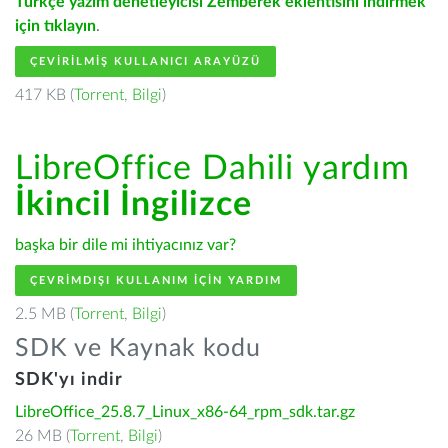
Türkçe yazım denetleyicisi Zemberek eklentisini indirmek
için tıklayın
.
ÇEVIRILMIŞ KULLANICI ARAYÜZÜ
417 KB (
Torrent
,
Bilgi
)
LibreOffice Dahili yardım
İkincil İngilizce
başka bir dile mi ihtiyacınız var?
ÇEVRIMDIŞI KULLANIM IÇIN YARDIM
2.5 MB (
Torrent
,
Bilgi
)
SDK ve Kaynak kodu
SDK'yı indir
LibreOffice_25.8.7_Linux_x86-64_rpm_sdk.tar.gz
26 MB (
Torrent
,
Bilgi
)