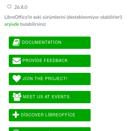
26.8.0
LibreOffice'in eski sürümlerini (desteklenmiyor olabilirler!)
arşivde
bulabilirsiniz
DOCUMENTATION
PROVIDE FEEDBACK
JOIN THE PROJECT!
MEET US AT EVENTS
DISCOVER LIBREOFFICE