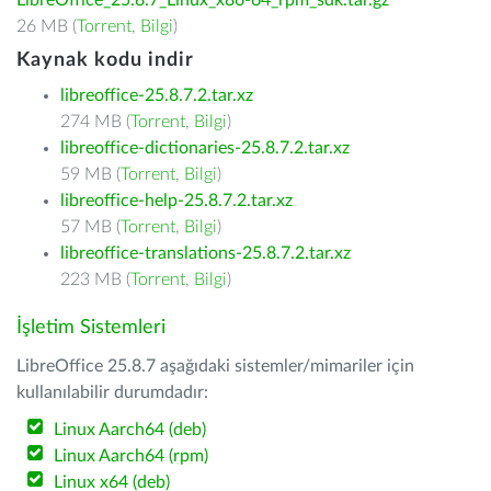
LibreOffice_25.8.7_Linux_x86-64_rpm_sdk.tar.gz
26 MB (
Torrent
,
Bilgi
)
Kaynak kodu indir
libreoffice-25.8.7.2.tar.xz
274 MB (
Torrent
,
Bilgi
)
libreoffice-dictionaries-25.8.7.2.tar.xz
59 MB (
Torrent
,
Bilgi
)
libreoffice-help-25.8.7.2.tar.xz
57 MB (
Torrent
,
Bilgi
)
libreoffice-translations-25.8.7.2.tar.xz
223 MB (
Torrent
,
Bilgi
)
İşletim Sistemleri
LibreOffice 25.8.7 aşağıdaki sistemler/mimariler için
kullanılabilir durumdadır:
Linux Aarch64 (deb)
Linux Aarch64 (rpm)
Linux x64 (deb)