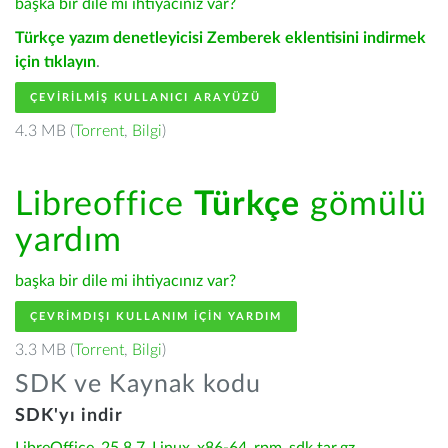
başka bir dile mi ihtiyacınız var?
Türkçe yazım denetleyicisi Zemberek eklentisini indirmek
için tıklayın
.
ÇEVIRILMIŞ KULLANICI ARAYÜZÜ
4.3 MB (
Torrent
,
Bilgi
)
Libreoffice
Türkçe
gömülü
yardım
başka bir dile mi ihtiyacınız var?
ÇEVRIMDIŞI KULLANIM IÇIN YARDIM
3.3 MB (
Torrent
,
Bilgi
)
SDK ve Kaynak kodu
SDK'yı indir