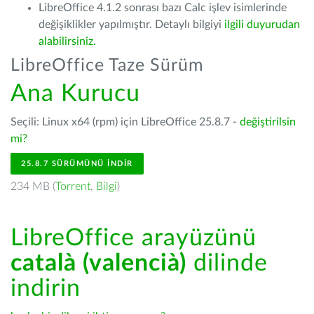
LibreOffice 4.1.2 sonrası bazı Calc işlev isimlerinde
değişiklikler yapılmıştır. Detaylı bilgiyi
ilgili duyurudan
alabilirsiniz.
LibreOffice Taze Sürüm
Ana Kurucu
Seçili: Linux x64 (rpm) için LibreOffice 25.8.7 -
değiştirilsin
mi?
25.8.7 SÜRÜMÜNÜ İNDIR
234 MB (
Torrent
,
Bilgi
)
LibreOffice arayüzünü
català (valencià)
dilinde
indirin