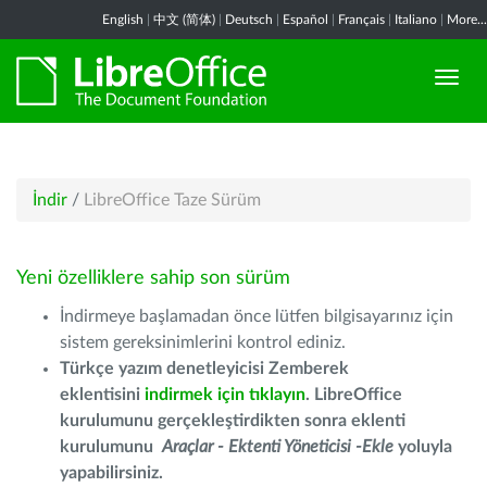
English
|
中文 (简体)
|
Deutsch
|
Español
|
Français
|
Italiano
|
More...
İndir
/
LibreOffice Taze Sürüm
Yeni özelliklere sahip son sürüm
İndirmeye başlamadan önce lütfen bilgisayarınız için
sistem gereksinimlerini kontrol ediniz.
Türkçe yazım denetleyicisi Zemberek
eklentisini
indirmek için tıklayın
. LibreOffice
kurulumunu gerçekleştirdikten sonra eklenti
kurulumunu
Araçlar - Ektenti Yöneticisi -Ekle
yoluyla
yapabilirsiniz.