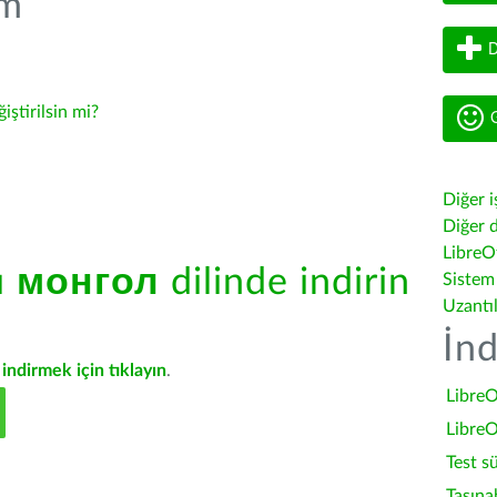
üm
D
ğiştirilsin mi?
G
Diğer i
Diğer d
LibreOf
ü
монгол
dilinde indirin
Sistem
Uzantı
İnd
indirmek için tıklayın
.
LibreO
LibreO
Test s
Taşına