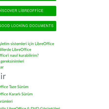
ISCOVER LIBREOFFICE
OOD LOOKING DOCUMENTS
şletim sistemleri için LibreOffice
illerde LibreOffice
fice'i nasıl kurabilirim?
 gereksinimleri
lar
ir
ffice Taze Sürüm
ffice Kararlı Sürüm
ürümleri
bilir LibreOffice & DVD Görüntüleri