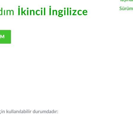
Sürüm 
rdım
İkincil İngilizce
IM
in kullanılabilir durumdadır: