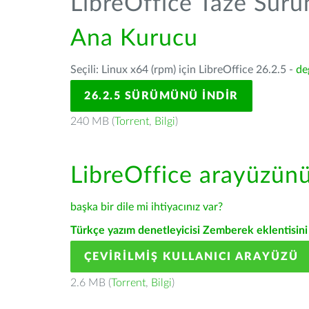
LibreOffice Taze Sür
Ana Kurucu
Seçili: Linux x64 (rpm) için LibreOffice 26.2.5 -
de
26.2.5 SÜRÜMÜNÜ İNDIR
240 MB (
Torrent
,
Bilgi
)
LibreOffice arayüzün
başka bir dile mi ihtiyacınız var?
Türkçe yazım denetleyicisi Zemberek eklentisini 
ÇEVIRILMIŞ KULLANICI ARAYÜZÜ
2.6 MB (
Torrent
,
Bilgi
)