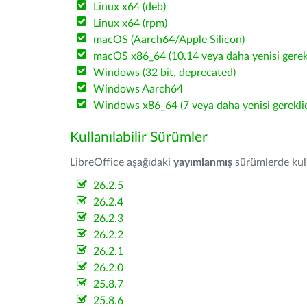
Linux x64 (deb)
Linux x64 (rpm)
macOS (Aarch64/Apple Silicon)
macOS x86_64 (10.14 veya daha yenisi gerekl
Windows (32 bit, deprecated)
Windows Aarch64
Windows x86_64 (7 veya daha yenisi gereklid
Kullanılabilir Sürümler
LibreOffice aşağıdaki
yayımlanmış
sürümlerde kulla
26.2.5
26.2.4
26.2.3
26.2.2
26.2.1
26.2.0
25.8.7
25.8.6