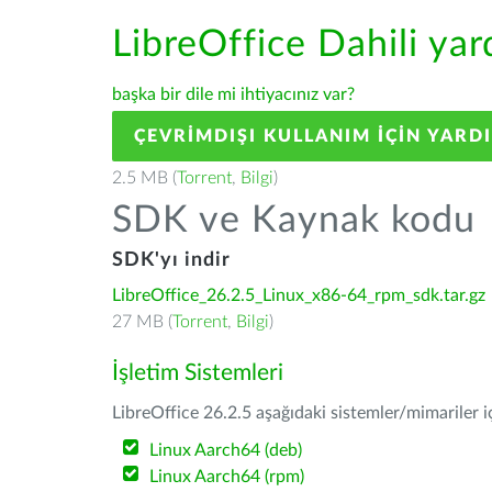
LibreOffice Dahili ya
başka bir dile mi ihtiyacınız var?
ÇEVRIMDIŞI KULLANIM IÇIN YARD
2.5 MB (
Torrent
,
Bilgi
)
SDK ve Kaynak kodu
SDK'yı indir
LibreOffice_26.2.5_Linux_x86-64_rpm_sdk.tar.gz
27 MB (
Torrent
,
Bilgi
)
İşletim Sistemleri
LibreOffice 26.2.5 aşağıdaki sistemler/mimariler iç
Linux Aarch64 (deb)
Linux Aarch64 (rpm)