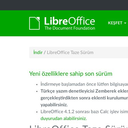
KEŞFET
İndir
/
LibreOffice Taze Sürüm
Yeni özelliklere sahip son sürüm
İndirmeye başlamadan önce lütfen bilgisayarı
Türkçe yazım denetleyicisi Zemberek eklen
gerçekleştirdikten sonra eklenti kurulum
yapabilirsiniz.
LibreOffice 4.1.2 sonrası bazı Calc işlev isiml
duyurudan alabilirsiniz.