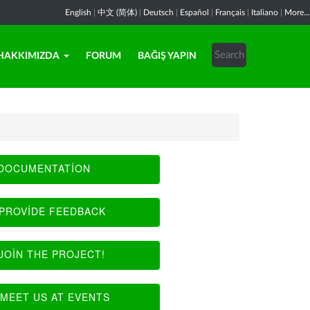
English
|
中文 (简体)
|
Deutsch
|
Español
|
Français
|
Italiano
|
More...
HAKKIMIZDA
FORUM
BAĞIŞ YAPIN
DOCUMENTATION
PROVIDE FEEDBACK
JOIN THE PROJECT!
MEET US AT EVENTS