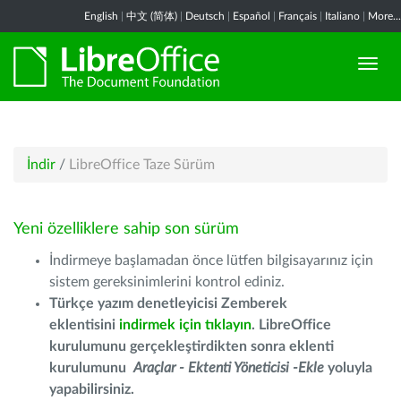
English
|
中文 (简体)
|
Deutsch
|
Español
|
Français
|
Italiano
|
More...
İndir
/
LibreOffice Taze Sürüm
Yeni özelliklere sahip son sürüm
İndirmeye başlamadan önce lütfen bilgisayarınız için
sistem gereksinimlerini kontrol ediniz.
Türkçe yazım denetleyicisi Zemberek
eklentisini
indirmek için tıklayın
. LibreOffice
kurulumunu gerçekleştirdikten sonra eklenti
kurulumunu
Araçlar - Ektenti Yöneticisi -Ekle
yoluyla
yapabilirsiniz.