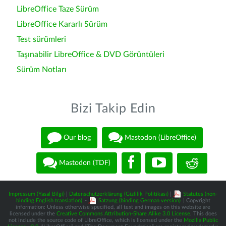
LibreOffice Taze Sürüm
LibreOffice Kararlı Sürüm
Test sürümleri
Taşınabilir LibreOffice & DVD Görüntüleri
Sürüm Notları
Bizi Takip Edin
Our blog
Mastodon (LibreOffice)
Mastodon (TDF)
Impressum (Yasal Bilgi)
|
Datenschutzerklärung (Gizlilik Politikası)
|
Statutes (non-
binding English translation)
-
Satzung (binding German version)
| Copyright
information: Unless otherwise specified, all text and images on this website are
licensed under the
Creative Commons Attribution-Share Alike 3.0 License
. This does
not include the source code of LibreOffice, which is licensed under the
Mozilla Public