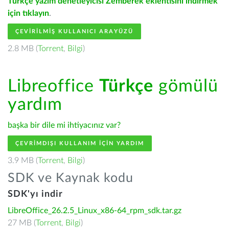
Türkçe yazım denetleyicisi Zemberek eklentisini indirmek
için tıklayın
.
ÇEVIRILMIŞ KULLANICI ARAYÜZÜ
2.8 MB (
Torrent
,
Bilgi
)
Libreoffice
Türkçe
gömülü
yardım
başka bir dile mi ihtiyacınız var?
ÇEVRIMDIŞI KULLANIM IÇIN YARDIM
3.9 MB (
Torrent
,
Bilgi
)
SDK ve Kaynak kodu
SDK'yı indir
LibreOffice_26.2.5_Linux_x86-64_rpm_sdk.tar.gz
27 MB (
Torrent
,
Bilgi
)