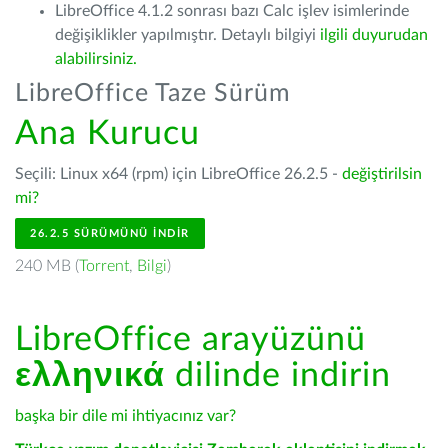
LibreOffice 4.1.2 sonrası bazı Calc işlev isimlerinde
değişiklikler yapılmıştır. Detaylı bilgiyi
ilgili duyurudan
alabilirsiniz.
LibreOffice Taze Sürüm
Ana Kurucu
Seçili: Linux x64 (rpm) için LibreOffice 26.2.5 -
değiştirilsin
mi?
26.2.5 SÜRÜMÜNÜ İNDIR
240 MB (
Torrent
,
Bilgi
)
LibreOffice arayüzünü
ελληνικά
dilinde indirin
başka bir dile mi ihtiyacınız var?