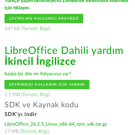
Türkçe yazım denetleyicisi Zemberek eklentisini indirmek
için tıklayın
.
ÇEVIRILMIŞ KULLANICI ARAYÜZÜ
347 KB (
Torrent
,
Bilgi
)
LibreOffice Dahili yardım
İkincil İngilizce
başka bir dile mi ihtiyacınız var?
ÇEVRIMDIŞI KULLANIM IÇIN YARDIM
2.5 MB (
Torrent
,
Bilgi
)
SDK ve Kaynak kodu
SDK'yı indir
LibreOffice_26.2.5_Linux_x86-64_rpm_sdk.tar.gz
27 MB (
Torrent
,
Bilgi
)