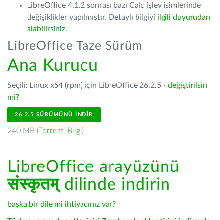
LibreOffice 4.1.2 sonrası bazı Calc işlev isimlerinde
değişiklikler yapılmıştır. Detaylı bilgiyi
ilgili duyurudan
alabilirsiniz.
LibreOffice Taze Sürüm
Ana Kurucu
Seçili: Linux x64 (rpm) için LibreOffice 26.2.5 -
değiştirilsin
mi?
26.2.5 SÜRÜMÜNÜ İNDIR
240 MB (
Torrent
,
Bilgi
)
LibreOffice arayüzünü
संस्कृतम्
dilinde indirin
başka bir dile mi ihtiyacınız var?