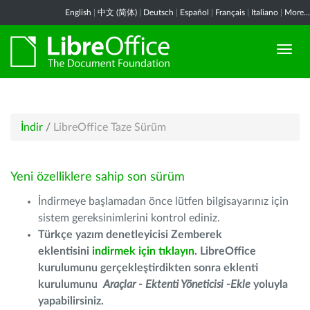
English
|
中文 (简体)
|
Deutsch
|
Español
|
Français
|
Italiano
|
More...
İndir
/
LibreOffice Taze Sürüm
Yeni özelliklere sahip son sürüm
İndirmeye başlamadan önce lütfen bilgisayarınız için
sistem gereksinimlerini kontrol ediniz.
Türkçe yazım denetleyicisi Zemberek
eklentisini
indirmek için tıklayın
. LibreOffice
kurulumunu gerçekleştirdikten sonra eklenti
kurulumunu
Araçlar - Ektenti Yöneticisi -Ekle
yoluyla
yapabilirsiniz.