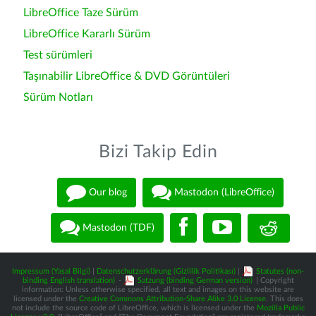
LibreOffice Taze Sürüm
LibreOffice Kararlı Sürüm
Test sürümleri
Taşınabilir LibreOffice & DVD Görüntüleri
Sürüm Notları
Bizi Takip Edin
Our blog
Mastodon (LibreOffice)
Mastodon (TDF)
Impressum (Yasal Bilgi)
|
Datenschutzerklärung (Gizlilik Politikası)
|
Statutes (non-
binding English translation)
-
Satzung (binding German version)
| Copyright
information: Unless otherwise specified, all text and images on this website are
licensed under the
Creative Commons Attribution-Share Alike 3.0 License
. This does
not include the source code of LibreOffice, which is licensed under the
Mozilla Public