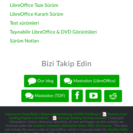
LibreOffice Taze Sürüm
LibreOffice Kararlı Sürüm
Test sürümleri
Taşınabilir LibreOffice & DVD Görüntüleri
Sürüm Notları
Bizi Takip Edin
Our blog
Mastodon (LibreOffice)
Mastodon (TDF)
Impressum (Yasal Bilgi)
|
Datenschutzerklärung (Gizlilik Politikası)
|
Statutes (non-
binding English translation)
-
Satzung (binding German version)
| Copyright
information: Unless otherwise specified, all text and images on this website are
licensed under the
Creative Commons Attribution-Share Alike 3.0 License
. This does
not include the source code of LibreOffice, which is licensed under the
Mozilla Public