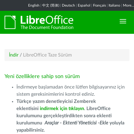
English
|
中文 (简体)
|
Deutsch
|
Español
|
Français
|
Italiano
|
More...
İndir
/
LibreOffice Taze Sürüm
Yeni özelliklere sahip son sürüm
İndirmeye başlamadan önce lütfen bilgisayarınız için
sistem gereksinimlerini kontrol ediniz.
Türkçe yazım denetleyicisi Zemberek
eklentisini
indirmek için tıklayın
. LibreOffice
kurulumunu gerçekleştirdikten sonra eklenti
kurulumunu
Araçlar - Ektenti Yöneticisi -Ekle
yoluyla
yapabilirsiniz.