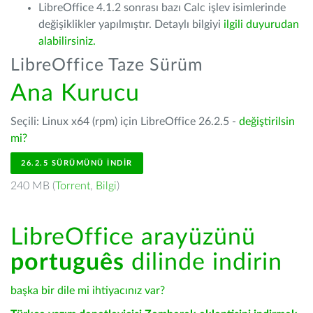
LibreOffice 4.1.2 sonrası bazı Calc işlev isimlerinde
değişiklikler yapılmıştır. Detaylı bilgiyi
ilgili duyurudan
alabilirsiniz.
LibreOffice Taze Sürüm
Ana Kurucu
Seçili: Linux x64 (rpm) için LibreOffice 26.2.5 -
değiştirilsin
mi?
26.2.5 SÜRÜMÜNÜ İNDIR
240 MB (
Torrent
,
Bilgi
)
LibreOffice arayüzünü
português
dilinde indirin
başka bir dile mi ihtiyacınız var?