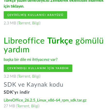
Türkçe yazım denetleyicisi Zemberek eklentisini indirmek
için tıklayın
.
ÇEVIRILMIŞ KULLANICI ARAYÜZÜ
2.3 MB (
Torrent
,
Bilgi
)
Libreoffice
Türkçe
gömülü
yardım
başka bir dile mi ihtiyacınız var?
ÇEVRIMDIŞI KULLANIM IÇIN YARDIM
3.2 MB (
Torrent
,
Bilgi
)
SDK ve Kaynak kodu
SDK'yı indir
LibreOffice_26.2.5_Linux_x86-64_rpm_sdk.tar.gz
27 MB (
Torrent
,
Bilgi
)