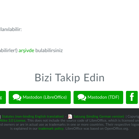
anılabilir:
bilirler!)
arşivde
bulabilirsiniz
Bizi Takip Edin
g
Mastodon (LibreOffice)
Mastodon (TDF)
Statutes (non-binding English translation)
-
Satzung (binding German version)
| Copyrig
like 3.0 License
. This does not include the source code of LibreOffice, which is licensed u
d owners or are in actual use as trademarks in one or more countries. Their respective logos 
is explained in our
trademark policy
. LibreOffice was based on OpenOffice.org.