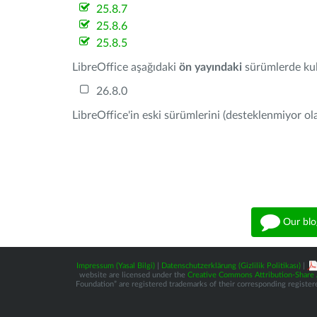
25.8.7
25.8.6
25.8.5
LibreOffice aşağıdaki
ön yayındaki
sürümlerde kull
26.8.0
LibreOffice'in eski sürümlerini (desteklenmiyor ola
Our blo
Impressum (Yasal Bilgi)
|
Datenschutzerklärung (Gizlilik Politikası)
|
website are licensed under the
Creative Commons Attribution-Share A
Foundation” are registered trademarks of their corresponding registere