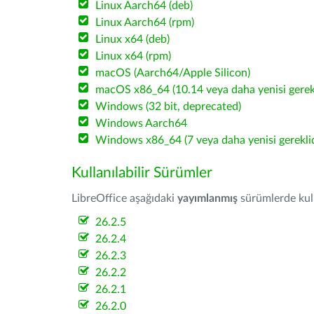
Linux Aarch64 (deb)
Linux Aarch64 (rpm)
Linux x64 (deb)
Linux x64 (rpm)
macOS (Aarch64/Apple Silicon)
macOS x86_64 (10.14 veya daha yenisi gerekl
Windows (32 bit, deprecated)
Windows Aarch64
Windows x86_64 (7 veya daha yenisi gereklid
Kullanılabilir Sürümler
LibreOffice aşağıdaki
yayımlanmış
sürümlerde kulla
26.2.5
26.2.4
26.2.3
26.2.2
26.2.1
26.2.0