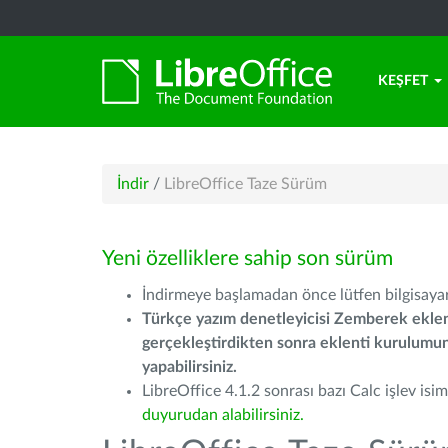
KEŞFET
İndir
/
LibreOffice Taze Sürüm
Yeni özelliklere sahip son sürüm
İndirmeye başlamadan önce lütfen bilgisayarı
Türkçe yazım denetleyicisi Zemberek eklen
gerçekleştirdikten sonra eklenti kurulum
yapabilirsiniz.
LibreOffice 4.1.2 sonrası bazı Calc işlev isiml
duyurudan alabilirsiniz.