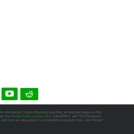
ht information: Unless otherwise specified, all text and images on this
nder the
Mozilla Public License v2.0
. “LibreOffice” and “The Document
and icons are also subject to international copyright laws. Use thereof