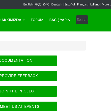
English
|
中文 (简体)
|
Deutsch
|
Español
|
Français
|
Italiano
|
More...
HAKKIMIZDA
FORUM
BAĞIŞ YAPIN
DOCUMENTATION
PROVIDE FEEDBACK
JOIN THE PROJECT!
MEET US AT EVENTS