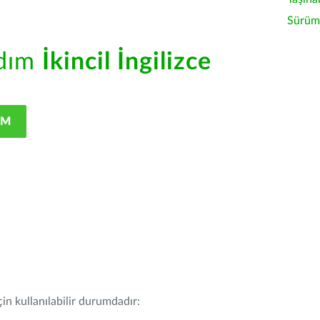
Sürüm 
rdım
İkincil İngilizce
IM
in kullanılabilir durumdadır: