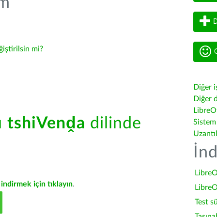
üm
D
ğiştirilsin mi?
G
Diğer i
Diğer d
LibreOf
ü
tshiVenḓa
dilinde
Sistem
Uzantı
İnd
LibreO
indirmek için tıklayın
.
LibreO
Test s
Taşına