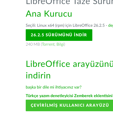
LibreOffice Taze Sür
Ana Kurucu
Seçili: Linux x64 (rpm) için LibreOffice 26.2.5 -
de
26.2.5 SÜRÜMÜNÜ İNDIR
240 MB (
Torrent
,
Bilgi
)
LibreOffice arayüzün
indirin
başka bir dile mi ihtiyacınız var?
Türkçe yazım denetleyicisi Zemberek eklentisini 
ÇEVIRILMIŞ KULLANICI ARAYÜZÜ