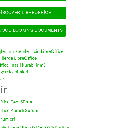
ISCOVER LIBREOFFICE
OOD LOOKING DOCUMENTS
şletim sistemleri için LibreOffice
illerde LibreOffice
fice'i nasıl kurabilirim?
 gereksinimleri
lar
ir
ffice Taze Sürüm
ffice Kararlı Sürüm
ürümleri
bilir LibreOffice & DVD Görüntüleri