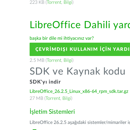
223 KB (
Torrent
,
Bilgi
)
LibreOffice Dahili ya
başka bir dile mi ihtiyacınız var?
ÇEVRIMDIŞI KULLANIM IÇIN YARD
2.5 MB (
Torrent
,
Bilgi
)
SDK ve Kaynak kodu
SDK'yı indir
LibreOffice_26.2.5_Linux_x86-64_rpm_sdk.tar.gz
27 MB (
Torrent
,
Bilgi
)
İşletim Sistemleri
LibreOffice 26.2.5 aşağıdaki sistemler/mimariler iç