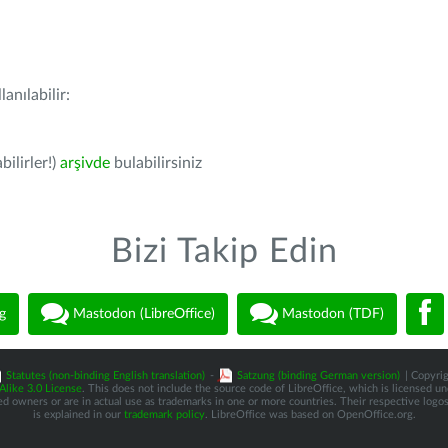
anılabilir:
bilirler!)
arşivde
bulabilirsiniz
Bizi Takip Edin
g
Mastodon (LibreOffice)
Mastodon (TDF)
Statutes (non-binding English translation)
-
Satzung (binding German version)
| Copyrig
like 3.0 License
. This does not include the source code of LibreOffice, which is licensed u
d owners or are in actual use as trademarks in one or more countries. Their respective logos 
is explained in our
trademark policy
. LibreOffice was based on OpenOffice.org.