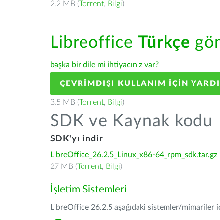
2.2 MB (
Torrent
,
Bilgi
)
Libreoffice
Türkçe
göm
başka bir dile mi ihtiyacınız var?
ÇEVRIMDIŞI KULLANIM IÇIN YARD
3.5 MB (
Torrent
,
Bilgi
)
SDK ve Kaynak kodu
SDK'yı indir
LibreOffice_26.2.5_Linux_x86-64_rpm_sdk.tar.gz
27 MB (
Torrent
,
Bilgi
)
İşletim Sistemleri
LibreOffice 26.2.5 aşağıdaki sistemler/mimariler iç