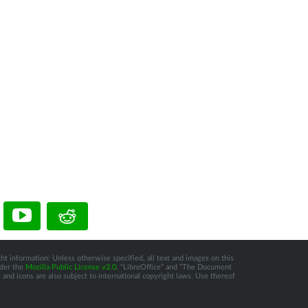
ht information: Unless otherwise specified, all text and images on this
nder the
Mozilla Public License v2.0
. “LibreOffice” and “The Document
and icons are also subject to international copyright laws. Use thereof