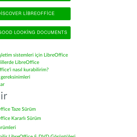
ISCOVER LIBREOFFICE
OOD LOOKING DOCUMENTS
şletim sistemleri için LibreOffice
illerde LibreOffice
fice'i nasıl kurabilirim?
 gereksinimleri
lar
ir
ffice Taze Sürüm
ffice Kararlı Sürüm
ürümleri
bilir LibreOffice & DVD Görüntüleri