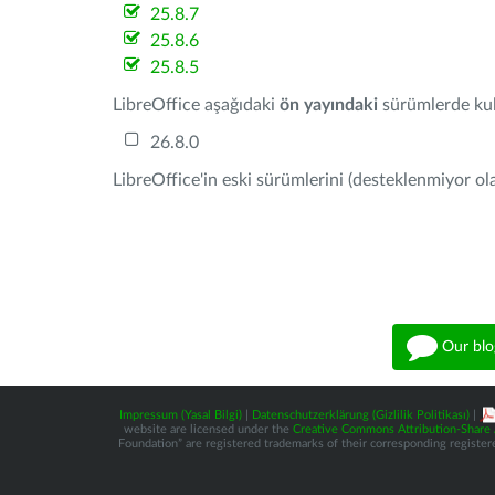
25.8.7
25.8.6
25.8.5
LibreOffice aşağıdaki
ön yayındaki
sürümlerde kull
26.8.0
LibreOffice'in eski sürümlerini (desteklenmiyor ola
Our blo
Impressum (Yasal Bilgi)
|
Datenschutzerklärung (Gizlilik Politikası)
|
website are licensed under the
Creative Commons Attribution-Share A
Foundation” are registered trademarks of their corresponding registere