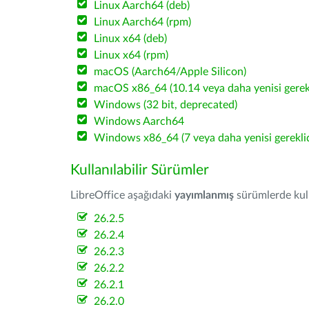
Linux Aarch64 (deb)
Linux Aarch64 (rpm)
Linux x64 (deb)
Linux x64 (rpm)
macOS (Aarch64/Apple Silicon)
macOS x86_64 (10.14 veya daha yenisi gerekl
Windows (32 bit, deprecated)
Windows Aarch64
Windows x86_64 (7 veya daha yenisi gereklid
Kullanılabilir Sürümler
LibreOffice aşağıdaki
yayımlanmış
sürümlerde kulla
26.2.5
26.2.4
26.2.3
26.2.2
26.2.1
26.2.0