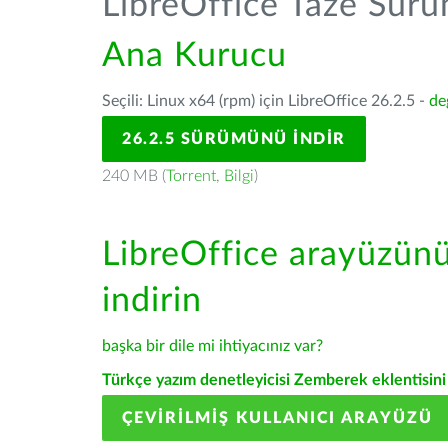
LibreOffice Taze Sür
Ana Kurucu
Seçili: Linux x64 (rpm) için LibreOffice 26.2.5 -
de
26.2.5 SÜRÜMÜNÜ İNDIR
240 MB (
Torrent
,
Bilgi
)
LibreOffice arayüzün
indirin
başka bir dile mi ihtiyacınız var?
Türkçe yazım denetleyicisi Zemberek eklentisini 
ÇEVIRILMIŞ KULLANICI ARAYÜZÜ