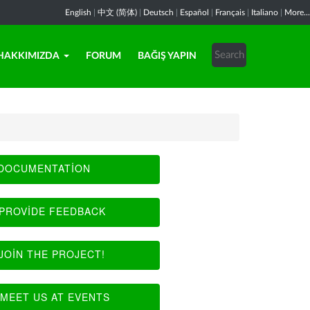
English
|
中文 (简体)
|
Deutsch
|
Español
|
Français
|
Italiano
|
More...
HAKKIMIZDA
FORUM
BAĞIŞ YAPIN
DOCUMENTATION
PROVIDE FEEDBACK
JOIN THE PROJECT!
MEET US AT EVENTS