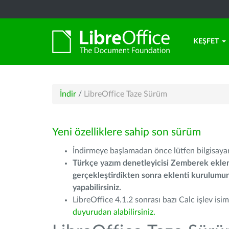
KEŞFET
İndir
/
LibreOffice Taze Sürüm
Yeni özelliklere sahip son sürüm
İndirmeye başlamadan önce lütfen bilgisayarı
Türkçe yazım denetleyicisi Zemberek eklen
gerçekleştirdikten sonra eklenti kurulum
yapabilirsiniz.
LibreOffice 4.1.2 sonrası bazı Calc işlev isiml
duyurudan alabilirsiniz.