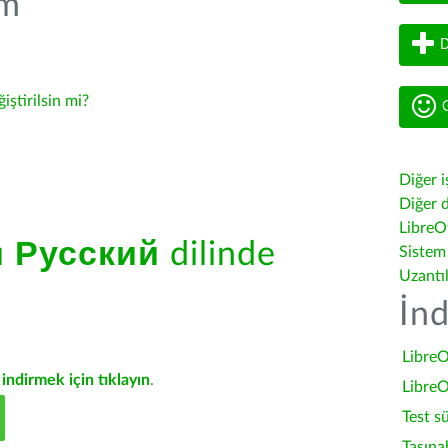
üm
D
ğiştirilsin mi?
G
Diğer i
Diğer d
LibreOf
ü
Русский
dilinde
Sistem
Uzantı
İnd
LibreO
indirmek için tıklayın
.
LibreO
Test s
Taşına