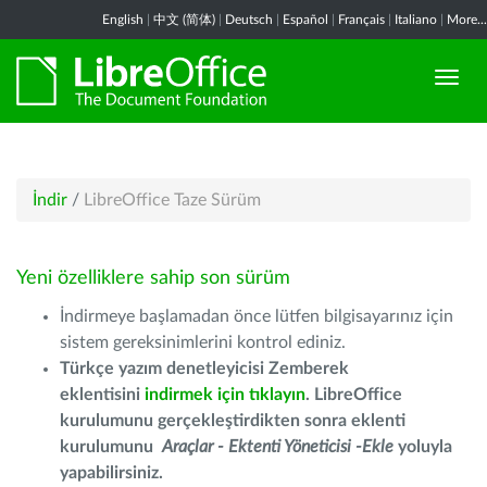
English
|
中文 (简体)
|
Deutsch
|
Español
|
Français
|
Italiano
|
More...
İndir
/
LibreOffice Taze Sürüm
Yeni özelliklere sahip son sürüm
İndirmeye başlamadan önce lütfen bilgisayarınız için
sistem gereksinimlerini kontrol ediniz.
Türkçe yazım denetleyicisi Zemberek
eklentisini
indirmek için tıklayın
. LibreOffice
kurulumunu gerçekleştirdikten sonra eklenti
kurulumunu
Araçlar - Ektenti Yöneticisi -Ekle
yoluyla
yapabilirsiniz.