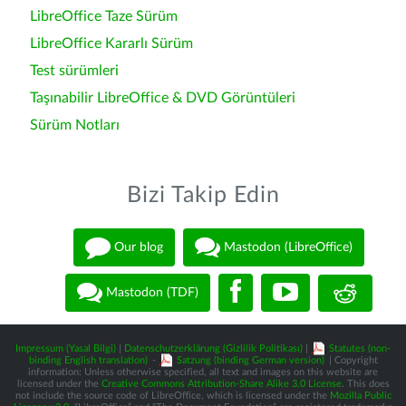
LibreOffice Taze Sürüm
LibreOffice Kararlı Sürüm
Test sürümleri
Taşınabilir LibreOffice & DVD Görüntüleri
Sürüm Notları
Bizi Takip Edin
Our blog
Mastodon (LibreOffice)
Mastodon (TDF)
Impressum (Yasal Bilgi)
|
Datenschutzerklärung (Gizlilik Politikası)
|
Statutes (non-
binding English translation)
-
Satzung (binding German version)
| Copyright
information: Unless otherwise specified, all text and images on this website are
licensed under the
Creative Commons Attribution-Share Alike 3.0 License
. This does
not include the source code of LibreOffice, which is licensed under the
Mozilla Public