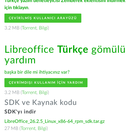
Türkçe yazım denetleyicisi Zemberek eklentisini indirmek
için tıklayın
.
ÇEVIRILMIŞ KULLANICI ARAYÜZÜ
3.2 MB (
Torrent
,
Bilgi
)
Libreoffice
Türkçe
gömülü
yardım
başka bir dile mi ihtiyacınız var?
ÇEVRIMDIŞI KULLANIM IÇIN YARDIM
3.2 MB (
Torrent
,
Bilgi
)
SDK ve Kaynak kodu
SDK'yı indir
LibreOffice_26.2.5_Linux_x86-64_rpm_sdk.tar.gz
27 MB (
Torrent
,
Bilgi
)