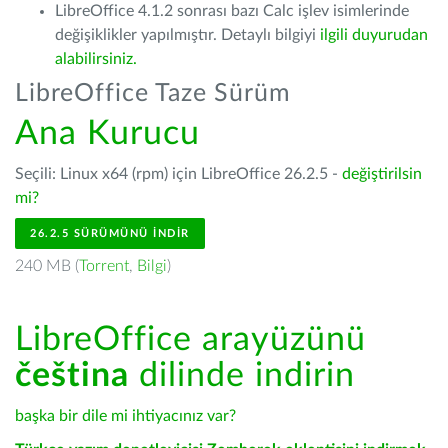
LibreOffice 4.1.2 sonrası bazı Calc işlev isimlerinde
değişiklikler yapılmıştır. Detaylı bilgiyi
ilgili duyurudan
alabilirsiniz.
LibreOffice Taze Sürüm
Ana Kurucu
Seçili: Linux x64 (rpm) için LibreOffice 26.2.5 -
değiştirilsin
mi?
26.2.5 SÜRÜMÜNÜ İNDIR
240 MB (
Torrent
,
Bilgi
)
LibreOffice arayüzünü
čeština
dilinde indirin
başka bir dile mi ihtiyacınız var?