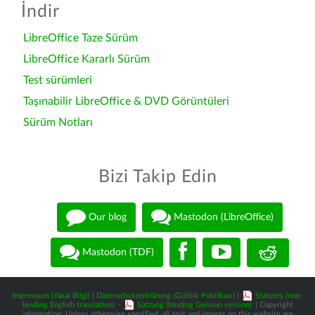
İndir
LibreOffice Taze Sürüm
LibreOffice Kararlı Sürüm
Test sürümleri
Taşınabilir LibreOffice & DVD Görüntüleri
Sürüm Notları
Bizi Takip Edin
Our blog
Mastodon (LibreOffice)
Mastodon (TDF)
Impressum (Yasal Bilgi)
|
Datenschutzerklärung (Gizlilik Politikası)
|
Statutes (non-
binding English translation)
-
Satzung (binding German version)
| Copyright
information: Unless otherwise specified, all text and images on this website are