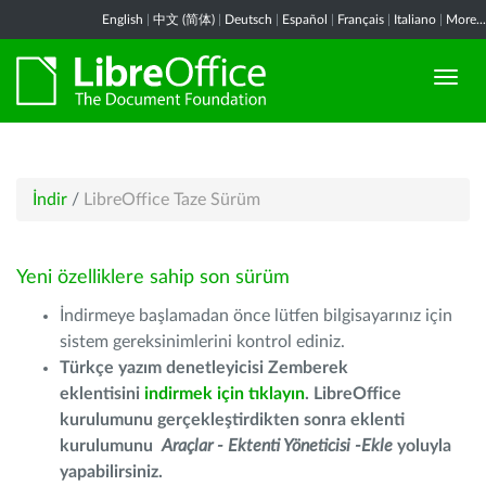
English
|
中文 (简体)
|
Deutsch
|
Español
|
Français
|
Italiano
|
More...
İndir
/
LibreOffice Taze Sürüm
Yeni özelliklere sahip son sürüm
İndirmeye başlamadan önce lütfen bilgisayarınız için
sistem gereksinimlerini kontrol ediniz.
Türkçe yazım denetleyicisi Zemberek
eklentisini
indirmek için tıklayın
. LibreOffice
kurulumunu gerçekleştirdikten sonra eklenti
kurulumunu
Araçlar - Ektenti Yöneticisi -Ekle
yoluyla
yapabilirsiniz.