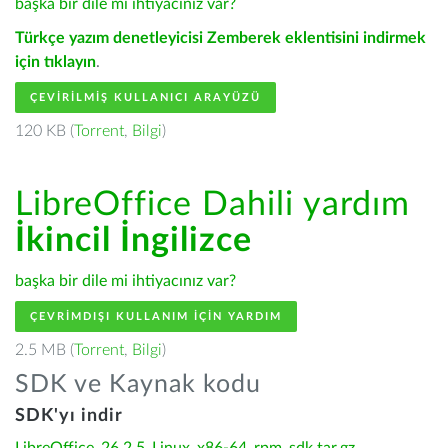
başka bir dile mi ihtiyacınız var?
Türkçe yazım denetleyicisi Zemberek eklentisini indirmek
için tıklayın
.
ÇEVIRILMIŞ KULLANICI ARAYÜZÜ
120 KB (
Torrent
,
Bilgi
)
LibreOffice Dahili yardım
İkincil İngilizce
başka bir dile mi ihtiyacınız var?
ÇEVRIMDIŞI KULLANIM IÇIN YARDIM
2.5 MB (
Torrent
,
Bilgi
)
SDK ve Kaynak kodu
SDK'yı indir