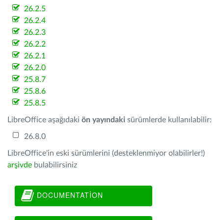
26.2.5
26.2.4
26.2.3
26.2.2
26.2.1
26.2.0
25.8.7
25.8.6
25.8.5
LibreOffice aşağıdaki
ön yayındaki
sürümlerde kullanılabilir:
26.8.0
LibreOffice'in eski sürümlerini (desteklenmiyor olabilirler!)
arşivde
bulabilirsiniz
DOCUMENTATION