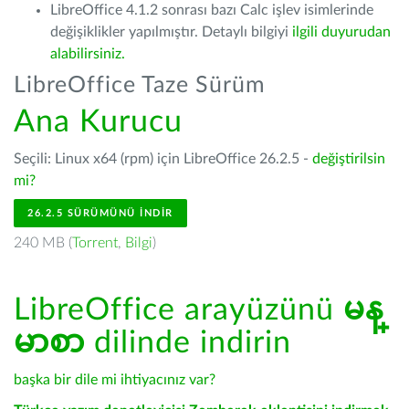
LibreOffice 4.1.2 sonrası bazı Calc işlev isimlerinde
değişiklikler yapılmıştır. Detaylı bilgiyi
ilgili duyurudan
alabilirsiniz.
LibreOffice Taze Sürüm
Ana Kurucu
Seçili: Linux x64 (rpm) için LibreOffice 26.2.5 -
değiştirilsin
mi?
26.2.5 SÜRÜMÜNÜ İNDIR
240 MB (
Torrent
,
Bilgi
)
LibreOffice arayüzünü
မန္
မာစာ
dilinde indirin
başka bir dile mi ihtiyacınız var?