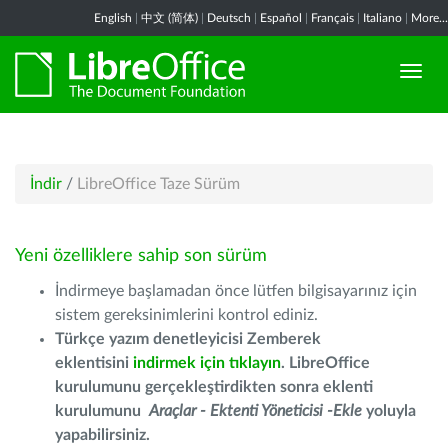
English
|
中文 (简体)
|
Deutsch
|
Español
|
Français
|
Italiano
|
More...
İndir
/
LibreOffice Taze Sürüm
Yeni özelliklere sahip son sürüm
İndirmeye başlamadan önce lütfen bilgisayarınız için
sistem gereksinimlerini kontrol ediniz.
Türkçe yazım denetleyicisi Zemberek
eklentisini
indirmek için tıklayın
. LibreOffice
kurulumunu gerçekleştirdikten sonra eklenti
kurulumunu
Araçlar - Ektenti Yöneticisi -Ekle
yoluyla
yapabilirsiniz.