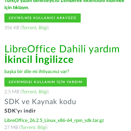
Türkçe yazım denetleyicisi Zemberek eklentisini indirmek
için tıklayın
.
ÇEVIRILMIŞ KULLANICI ARAYÜZÜ
356 KB (
Torrent
,
Bilgi
)
LibreOffice Dahili yardım
İkincil İngilizce
başka bir dile mi ihtiyacınız var?
ÇEVRIMDIŞI KULLANIM IÇIN YARDIM
2.5 MB (
Torrent
,
Bilgi
)
SDK ve Kaynak kodu
SDK'yı indir
LibreOffice_26.2.5_Linux_x86-64_rpm_sdk.tar.gz
27 MB (
Torrent
,
Bilgi
)