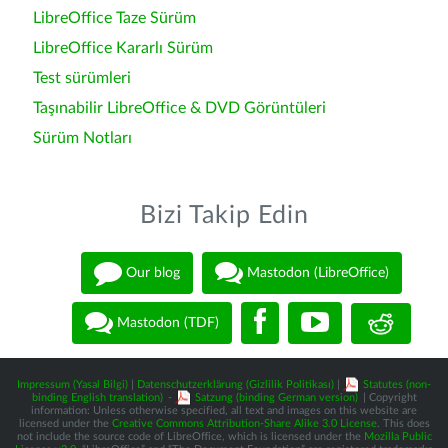
LibreOffice Taze Sürüm
LibreOffice Kararlı Sürüm
Test sürümleri
Taşınabilir LibreOffice & DVD Görüntüleri
Sürüm Notları
Bizi Takip Edin
Our blog
Mastodon (LibreOffice)
Mastodon (TDF)
Impressum (Yasal Bilgi)
|
Datenschutzerklärung (Gizlilik Politikası)
|
Statutes (non-
binding English translation)
-
Satzung (binding German version)
| Copyright
information: Unless otherwise specified, all text and images on this website are
licensed under the
Creative Commons Attribution-Share Alike 3.0 License
. This does
not include the source code of LibreOffice, which is licensed under the
Mozilla Public