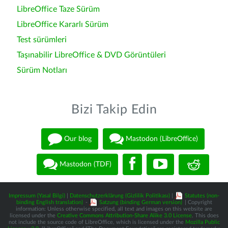
LibreOffice Taze Sürüm
LibreOffice Kararlı Sürüm
Test sürümleri
Taşınabilir LibreOffice & DVD Görüntüleri
Sürüm Notları
Bizi Takip Edin
Our blog
Mastodon (LibreOffice)
Mastodon (TDF)
Impressum (Yasal Bilgi)
|
Datenschutzerklärung (Gizlilik Politikası)
|
Statutes (non-
binding English translation)
-
Satzung (binding German version)
| Copyright
information: Unless otherwise specified, all text and images on this website are
licensed under the
Creative Commons Attribution-Share Alike 3.0 License
. This does
not include the source code of LibreOffice, which is licensed under the
Mozilla Public