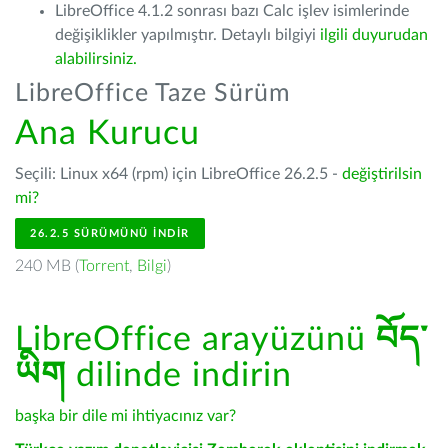
LibreOffice 4.1.2 sonrası bazı Calc işlev isimlerinde
değişiklikler yapılmıştır. Detaylı bilgiyi
ilgili duyurudan
alabilirsiniz.
LibreOffice Taze Sürüm
Ana Kurucu
Seçili: Linux x64 (rpm) için LibreOffice 26.2.5 -
değiştirilsin
mi?
26.2.5 SÜRÜMÜNÜ İNDIR
240 MB (
Torrent
,
Bilgi
)
LibreOffice arayüzünü
བོད་
ཡིག
dilinde indirin
başka bir dile mi ihtiyacınız var?