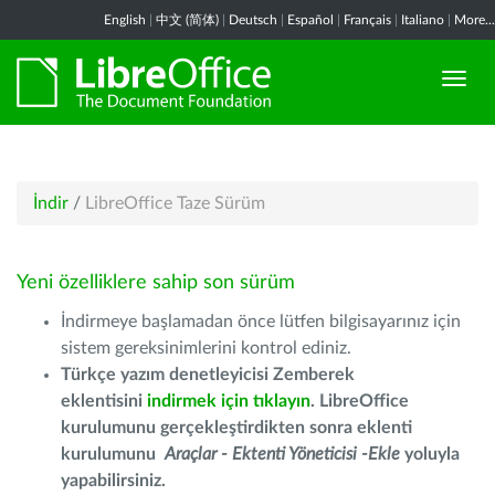
English
|
中文 (简体)
|
Deutsch
|
Español
|
Français
|
Italiano
|
More...
İndir
/
LibreOffice Taze Sürüm
Yeni özelliklere sahip son sürüm
İndirmeye başlamadan önce lütfen bilgisayarınız için
sistem gereksinimlerini kontrol ediniz.
Türkçe yazım denetleyicisi Zemberek
eklentisini
indirmek için tıklayın
. LibreOffice
kurulumunu gerçekleştirdikten sonra eklenti
kurulumunu
Araçlar - Ektenti Yöneticisi -Ekle
yoluyla
yapabilirsiniz.