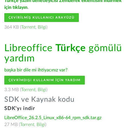
Türkçe yazım denetleyicisi Zemberek eklentisini indirmek
için tıklayın
.
ÇEVIRILMIŞ KULLANICI ARAYÜZÜ
364 KB (
Torrent
,
Bilgi
)
Libreoffice
Türkçe
gömülü
yardım
başka bir dile mi ihtiyacınız var?
ÇEVRIMDIŞI KULLANIM IÇIN YARDIM
3.3 MB (
Torrent
,
Bilgi
)
SDK ve Kaynak kodu
SDK'yı indir
LibreOffice_26.2.5_Linux_x86-64_rpm_sdk.tar.gz
27 MB (
Torrent
,
Bilgi
)