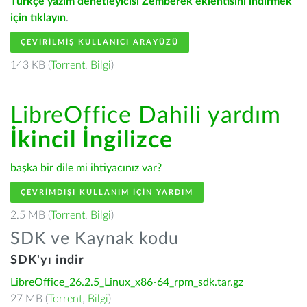
Türkçe yazım denetleyicisi Zemberek eklentisini indirmek
için tıklayın
.
ÇEVIRILMIŞ KULLANICI ARAYÜZÜ
143 KB (
Torrent
,
Bilgi
)
LibreOffice Dahili yardım
İkincil İngilizce
başka bir dile mi ihtiyacınız var?
ÇEVRIMDIŞI KULLANIM IÇIN YARDIM
2.5 MB (
Torrent
,
Bilgi
)
SDK ve Kaynak kodu
SDK'yı indir
LibreOffice_26.2.5_Linux_x86-64_rpm_sdk.tar.gz
27 MB (
Torrent
,
Bilgi
)