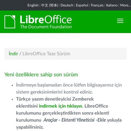
English
|
中文 (简体)
|
Deutsch
|
Español
|
Français
|
Italiano
|
More...
İndir
/
LibreOffice Taze Sürüm
Yeni özelliklere sahip son sürüm
İndirmeye başlamadan önce lütfen bilgisayarınız için
sistem gereksinimlerini kontrol ediniz.
Türkçe yazım denetleyicisi Zemberek
eklentisini
indirmek için tıklayın
. LibreOffice
kurulumunu gerçekleştirdikten sonra eklenti
kurulumunu
Araçlar - Ektenti Yöneticisi -Ekle
yoluyla
yapabilirsiniz.