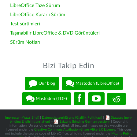
LibreOffice Taze Sürüm
LibreOffice Kararlı Sürüm
Test sürümleri
Taşınabilir LibreOffice & DVD Görüntüleri
Sürüm Notları
Bizi Takip Edin
Our blog
Mastodon (LibreOffice)
Mastodon (TDF)
Impressum (Yasal Bilgi)
|
Datenschutzerklärung (Gizlilik Politikası)
|
Statutes (non-
binding English translation)
-
Satzung (binding German version)
| Copyright
information: Unless otherwise specified, all text and images on this website are
licensed under the
Creative Commons Attribution-Share Alike 3.0 License
. This does
not include the source code of LibreOffice, which is licensed under the
Mozilla Public