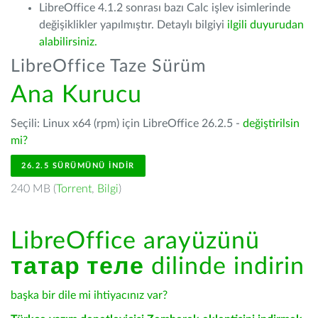
LibreOffice 4.1.2 sonrası bazı Calc işlev isimlerinde
değişiklikler yapılmıştır. Detaylı bilgiyi
ilgili duyurudan
alabilirsiniz.
LibreOffice Taze Sürüm
Ana Kurucu
Seçili: Linux x64 (rpm) için LibreOffice 26.2.5 -
değiştirilsin
mi?
26.2.5 SÜRÜMÜNÜ İNDIR
240 MB (
Torrent
,
Bilgi
)
LibreOffice arayüzünü
татар теле
dilinde indirin
başka bir dile mi ihtiyacınız var?