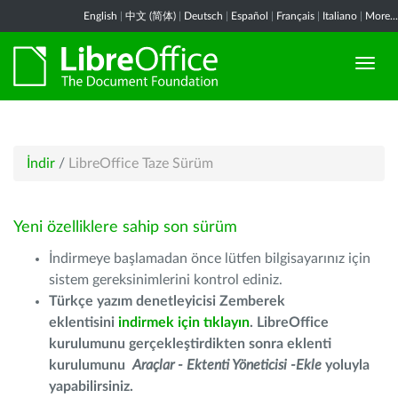
English
|
中文 (简体)
|
Deutsch
|
Español
|
Français
|
Italiano
|
More...
İndir
/
LibreOffice Taze Sürüm
Yeni özelliklere sahip son sürüm
İndirmeye başlamadan önce lütfen bilgisayarınız için
sistem gereksinimlerini kontrol ediniz.
Türkçe yazım denetleyicisi Zemberek
eklentisini
indirmek için tıklayın
. LibreOffice
kurulumunu gerçekleştirdikten sonra eklenti
kurulumunu
Araçlar - Ektenti Yöneticisi -Ekle
yoluyla
yapabilirsiniz.