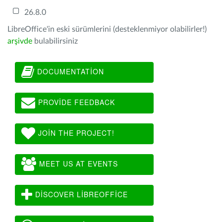
26.8.0
LibreOffice'in eski sürümlerini (desteklenmiyor olabilirler!)
arşivde
bulabilirsiniz
DOCUMENTATION
PROVIDE FEEDBACK
JOIN THE PROJECT!
MEET US AT EVENTS
DISCOVER LIBREOFFICE