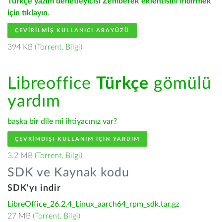
Türkçe yazım denetleyicisi Zemberek eklentisini indirmek
için tıklayın
.
ÇEVIRILMIŞ KULLANICI ARAYÜZÜ
394 KB (
Torrent
,
Bilgi
)
Libreoffice
Türkçe
gömülü
yardım
başka bir dile mi ihtiyacınız var?
ÇEVRIMDIŞI KULLANIM IÇIN YARDIM
3.2 MB (
Torrent
,
Bilgi
)
SDK ve Kaynak kodu
SDK'yı indir
LibreOffice_26.2.4_Linux_aarch64_rpm_sdk.tar.gz
27 MB (
Torrent
,
Bilgi
)