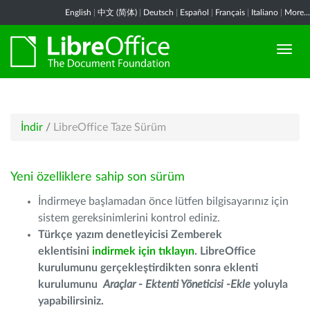
English
|
中文 (简体)
|
Deutsch
|
Español
|
Français
|
Italiano
|
More...
İndir
/
LibreOffice Taze Sürüm
Yeni özelliklere sahip son sürüm
İndirmeye başlamadan önce lütfen bilgisayarınız için
sistem gereksinimlerini kontrol ediniz.
Türkçe yazım denetleyicisi Zemberek
eklentisini
indirmek için tıklayın
. LibreOffice
kurulumunu gerçekleştirdikten sonra eklenti
kurulumunu
Araçlar - Ektenti Yöneticisi -Ekle
yoluyla
yapabilirsiniz.