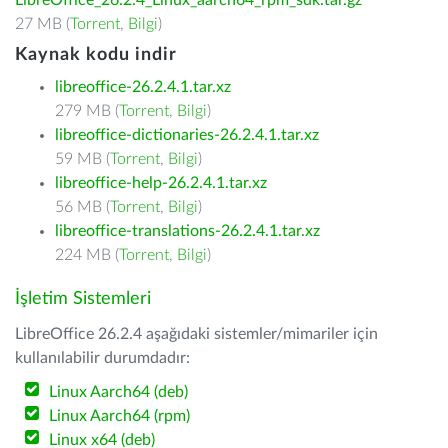
LibreOffice_26.2.4_Linux_aarch64_rpm_sdk.tar.gz
27 MB (
Torrent
,
Bilgi
)
Kaynak kodu indir
libreoffice-26.2.4.1.tar.xz
279 MB (
Torrent
,
Bilgi
)
libreoffice-dictionaries-26.2.4.1.tar.xz
59 MB (
Torrent
,
Bilgi
)
libreoffice-help-26.2.4.1.tar.xz
56 MB (
Torrent
,
Bilgi
)
libreoffice-translations-26.2.4.1.tar.xz
224 MB (
Torrent
,
Bilgi
)
İşletim Sistemleri
LibreOffice 26.2.4 aşağıdaki sistemler/mimariler için
kullanılabilir durumdadır:
Linux Aarch64 (deb)
Linux Aarch64 (rpm)
Linux x64 (deb)