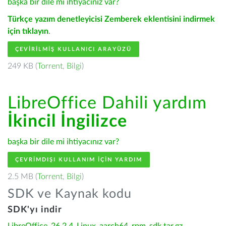
başka bir dile mi ihtiyacınız var?
Türkçe yazım denetleyicisi Zemberek eklentisini indirmek
için tıklayın
.
ÇEVIRILMIŞ KULLANICI ARAYÜZÜ
249 KB (
Torrent
,
Bilgi
)
LibreOffice Dahili yardım
İkincil İngilizce
başka bir dile mi ihtiyacınız var?
ÇEVRIMDIŞI KULLANIM IÇIN YARDIM
2.5 MB (
Torrent
,
Bilgi
)
SDK ve Kaynak kodu
SDK'yı indir