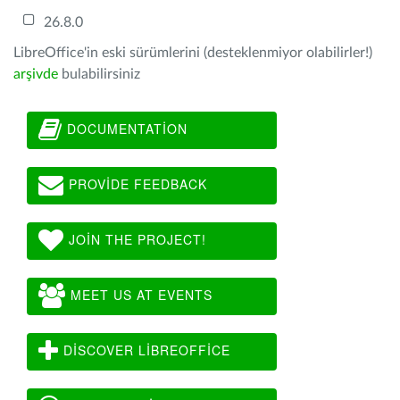
26.8.0
LibreOffice'in eski sürümlerini (desteklenmiyor olabilirler!)
arşivde
bulabilirsiniz
DOCUMENTATION
PROVIDE FEEDBACK
JOIN THE PROJECT!
MEET US AT EVENTS
DISCOVER LIBREOFFICE