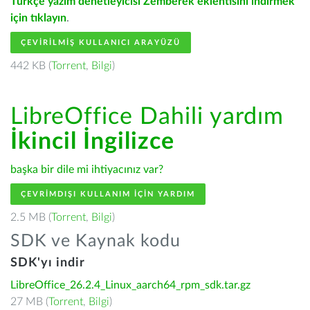
Türkçe yazım denetleyicisi Zemberek eklentisini indirmek
için tıklayın
.
ÇEVIRILMIŞ KULLANICI ARAYÜZÜ
442 KB (
Torrent
,
Bilgi
)
LibreOffice Dahili yardım
İkincil İngilizce
başka bir dile mi ihtiyacınız var?
ÇEVRIMDIŞI KULLANIM IÇIN YARDIM
2.5 MB (
Torrent
,
Bilgi
)
SDK ve Kaynak kodu
SDK'yı indir
LibreOffice_26.2.4_Linux_aarch64_rpm_sdk.tar.gz
27 MB (
Torrent
,
Bilgi
)