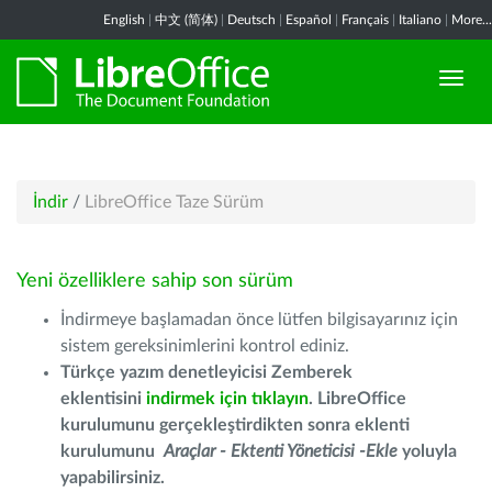
English
|
中文 (简体)
|
Deutsch
|
Español
|
Français
|
Italiano
|
More...
İndir
/
LibreOffice Taze Sürüm
Yeni özelliklere sahip son sürüm
İndirmeye başlamadan önce lütfen bilgisayarınız için
sistem gereksinimlerini kontrol ediniz.
Türkçe yazım denetleyicisi Zemberek
eklentisini
indirmek için tıklayın
. LibreOffice
kurulumunu gerçekleştirdikten sonra eklenti
kurulumunu
Araçlar - Ektenti Yöneticisi -Ekle
yoluyla
yapabilirsiniz.