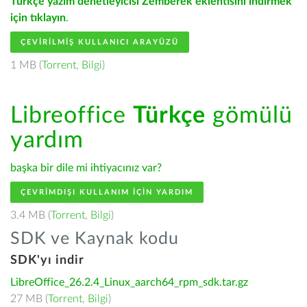
Türkçe yazım denetleyicisi Zemberek eklentisini indirmek
için tıklayın
.
ÇEVIRILMIŞ KULLANICI ARAYÜZÜ
1 MB (
Torrent
,
Bilgi
)
Libreoffice
Türkçe
gömülü
yardım
başka bir dile mi ihtiyacınız var?
ÇEVRIMDIŞI KULLANIM IÇIN YARDIM
3.4 MB (
Torrent
,
Bilgi
)
SDK ve Kaynak kodu
SDK'yı indir
LibreOffice_26.2.4_Linux_aarch64_rpm_sdk.tar.gz
27 MB (
Torrent
,
Bilgi
)