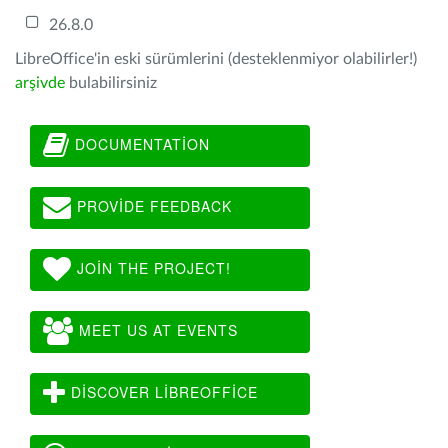
26.8.0
LibreOffice'in eski sürümlerini (desteklenmiyor olabilirler!)
arşivde
bulabilirsiniz
DOCUMENTATION
PROVIDE FEEDBACK
JOIN THE PROJECT!
MEET US AT EVENTS
DISCOVER LIBREOFFICE