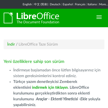
English
|
中文 (简体)
|
Deutsch
|
Español
|
Français
|
Italiano
|
More...
İndir
/
LibreOffice Taze Sürüm
Yeni özelliklere sahip son sürüm
İndirmeye başlamadan önce lütfen bilgisayarınız için
sistem gereksinimlerini kontrol ediniz.
Türkçe yazım denetleyicisi Zemberek
eklentisini
indirmek için tıklayın
. LibreOffice
kurulumunu gerçekleştirdikten sonra eklenti
kurulumunu
Araçlar - Ektenti Yöneticisi -Ekle
yoluyla
yapabilirsiniz.