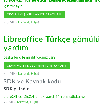
Türkçe yazım denetleyicisi Zemberek eklentisini indirmek
için tıklayın
.
ÇEVIRILMIŞ KULLANICI ARAYÜZÜ
2.8 MB (
Torrent
,
Bilgi
)
Libreoffice
Türkçe
gömülü
yardım
başka bir dile mi ihtiyacınız var?
ÇEVRIMDIŞI KULLANIM IÇIN YARDIM
3.2 MB (
Torrent
,
Bilgi
)
SDK ve Kaynak kodu
SDK'yı indir
LibreOffice_26.2.4_Linux_aarch64_rpm_sdk.tar.gz
27 MB (
Torrent
,
Bilgi
)