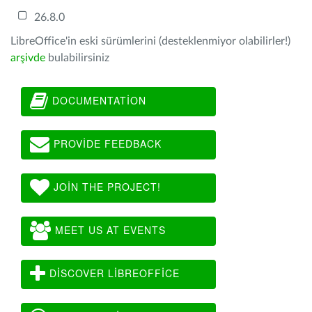
26.8.0
LibreOffice'in eski sürümlerini (desteklenmiyor olabilirler!)
arşivde
bulabilirsiniz
DOCUMENTATION
PROVIDE FEEDBACK
JOIN THE PROJECT!
MEET US AT EVENTS
DISCOVER LIBREOFFICE