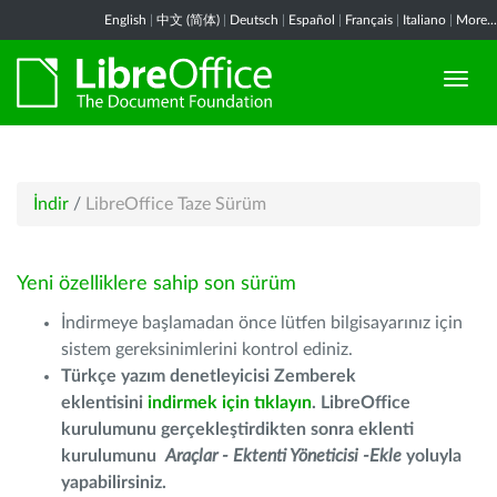
English
|
中文 (简体)
|
Deutsch
|
Español
|
Français
|
Italiano
|
More...
İndir
/
LibreOffice Taze Sürüm
Yeni özelliklere sahip son sürüm
İndirmeye başlamadan önce lütfen bilgisayarınız için
sistem gereksinimlerini kontrol ediniz.
Türkçe yazım denetleyicisi Zemberek
eklentisini
indirmek için tıklayın
. LibreOffice
kurulumunu gerçekleştirdikten sonra eklenti
kurulumunu
Araçlar - Ektenti Yöneticisi -Ekle
yoluyla
yapabilirsiniz.