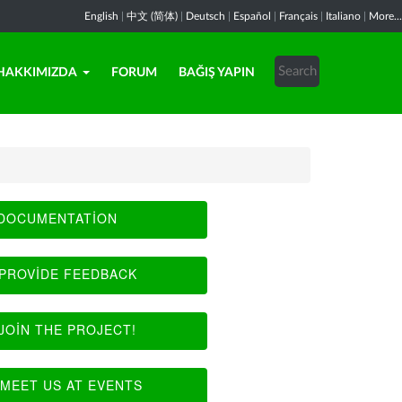
English
|
中文 (简体)
|
Deutsch
|
Español
|
Français
|
Italiano
|
More...
HAKKIMIZDA
FORUM
BAĞIŞ YAPIN
DOCUMENTATION
PROVIDE FEEDBACK
JOIN THE PROJECT!
MEET US AT EVENTS