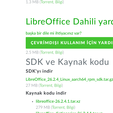
1.3 MB (
Torrent
,
Bilgi
)
LibreOffice Dahili ya
başka bir dile mi ihtiyacınız var?
ÇEVRIMDIŞI KULLANIM IÇIN YARD
2.5 MB (
Torrent
,
Bilgi
)
SDK ve Kaynak kodu
SDK'yı indir
LibreOffice_26.2.4_Linux_aarch64_rpm_sdk.tar.g
27 MB (
Torrent
,
Bilgi
)
Kaynak kodu indir
libreoffice-26.2.4.1.tar.xz
279 MB (
Torrent
,
Bilgi
)