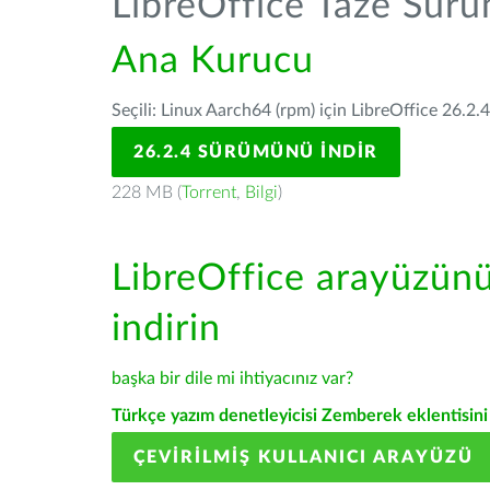
LibreOffice Taze Sür
Ana Kurucu
Seçili: Linux Aarch64 (rpm) için LibreOffice 26.2.
26.2.4 SÜRÜMÜNÜ İNDIR
228 MB (
Torrent
,
Bilgi
)
LibreOffice arayüzün
indirin
başka bir dile mi ihtiyacınız var?
Türkçe yazım denetleyicisi Zemberek eklentisini 
ÇEVIRILMIŞ KULLANICI ARAYÜZÜ