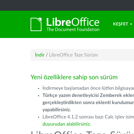
KEŞFET
İndir
/
LibreOffice Taze Sürüm
Yeni özelliklere sahip son sürüm
İndirmeye başlamadan önce lütfen bilgisayarı
Türkçe yazım denetleyicisi Zemberek eklen
gerçekleştirdikten sonra eklenti kurulum
yapabilirsiniz.
LibreOffice 4.1.2 sonrası bazı Calc işlev isiml
duyurudan alabilirsiniz.