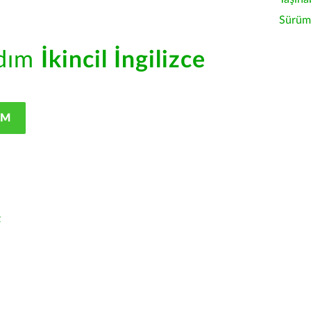
Sürüm 
rdım
İkincil İngilizce
IM
z