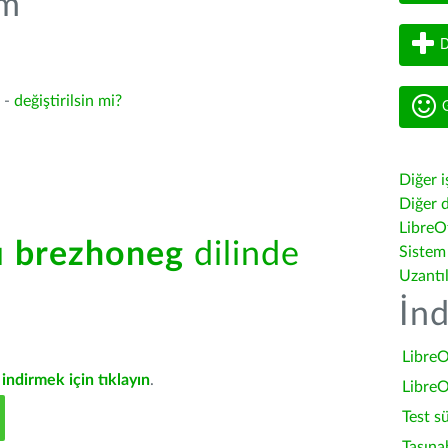
üm
D
4 -
değiştirilsin mi?
G
Diğer i
Diğer d
LibreOf
ü
brezhoneg
dilinde
Sistem
Uzantı
İnd
LibreO
indirmek için tıklayın
.
LibreO
Test s
Taşına