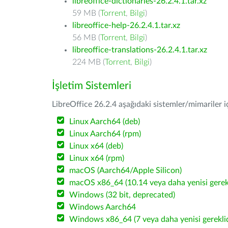
libreoffice-dictionaries-26.2.4.1.tar.xz
59 MB (
Torrent
,
Bilgi
)
libreoffice-help-26.2.4.1.tar.xz
56 MB (
Torrent
,
Bilgi
)
libreoffice-translations-26.2.4.1.tar.xz
224 MB (
Torrent
,
Bilgi
)
İşletim Sistemleri
LibreOffice 26.2.4 aşağıdaki sistemler/mimariler iç
Linux Aarch64 (deb)
Linux Aarch64 (rpm)
Linux x64 (deb)
Linux x64 (rpm)
macOS (Aarch64/Apple Silicon)
macOS x86_64 (10.14 veya daha yenisi gerekl
Windows (32 bit, deprecated)
Windows Aarch64
Windows x86_64 (7 veya daha yenisi gereklid