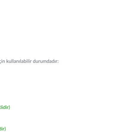
in kullanılabilir durumdadır:
idir)
ir)