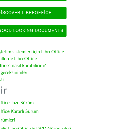
ISCOVER LIBREOFFICE
OOD LOOKING DOCUMENTS
şletim sistemleri için LibreOffice
illerde LibreOffice
fice'i nasıl kurabilirim?
 gereksinimleri
lar
ir
ffice Taze Sürüm
ffice Kararlı Sürüm
ürümleri
bilir LibreOffice & DVD Görüntüleri