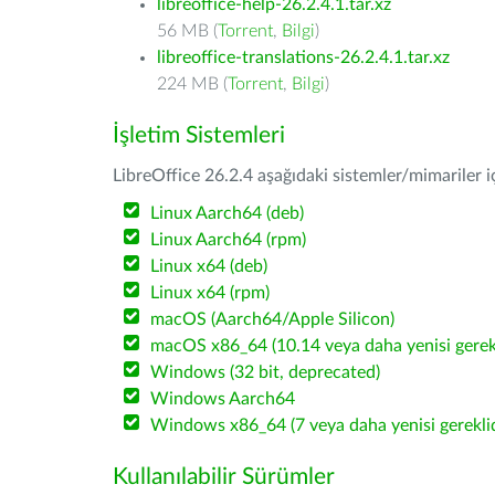
libreoffice-help-26.2.4.1.tar.xz
56 MB (
Torrent
,
Bilgi
)
libreoffice-translations-26.2.4.1.tar.xz
224 MB (
Torrent
,
Bilgi
)
İşletim Sistemleri
LibreOffice 26.2.4 aşağıdaki sistemler/mimariler iç
Linux Aarch64 (deb)
Linux Aarch64 (rpm)
Linux x64 (deb)
Linux x64 (rpm)
macOS (Aarch64/Apple Silicon)
macOS x86_64 (10.14 veya daha yenisi gerekl
Windows (32 bit, deprecated)
Windows Aarch64
Windows x86_64 (7 veya daha yenisi gereklid
Kullanılabilir Sürümler