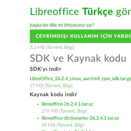
Libreoffice
Türkçe
göm
başka bir dile mi ihtiyacınız var?
ÇEVRIMDIŞI KULLANIM IÇIN YARD
3.3 MB (
Torrent
,
Bilgi
)
SDK ve Kaynak kodu
SDK'yı indir
LibreOffice_26.2.4_Linux_aarch64_rpm_sdk.tar.g
27 MB (
Torrent
,
Bilgi
)
Kaynak kodu indir
libreoffice-26.2.4.1.tar.xz
279 MB (
Torrent
,
Bilgi
)
libreoffice-dictionaries-26.2.4.1.tar.xz
59 MB (
Torrent
,
Bilgi
)