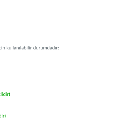
in kullanılabilir durumdadır:
idir)
ir)