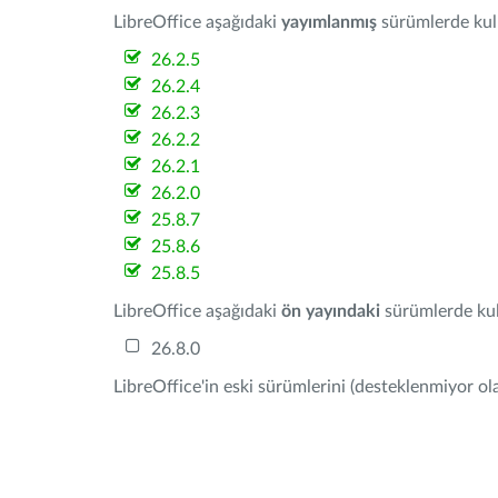
LibreOffice aşağıdaki
yayımlanmış
sürümlerde kulla
26.2.5
26.2.4
26.2.3
26.2.2
26.2.1
26.2.0
25.8.7
25.8.6
25.8.5
LibreOffice aşağıdaki
ön yayındaki
sürümlerde kull
26.8.0
LibreOffice'in eski sürümlerini (desteklenmiyor ola