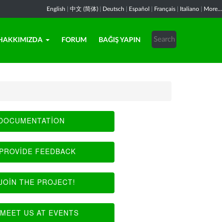
English
|
中文 (简体)
|
Deutsch
|
Español
|
Français
|
Italiano
|
More...
HAKKIMIZDA
FORUM
BAĞIŞ YAPIN
DOCUMENTATION
PROVIDE FEEDBACK
JOIN THE PROJECT!
MEET US AT EVENTS