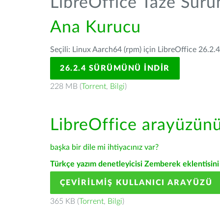
LibreOffice Taze Sür
Ana Kurucu
Seçili: Linux Aarch64 (rpm) için LibreOffice 26.2.
26.2.4 SÜRÜMÜNÜ İNDIR
228 MB (
Torrent
,
Bilgi
)
LibreOffice arayüzün
başka bir dile mi ihtiyacınız var?
Türkçe yazım denetleyicisi Zemberek eklentisini 
ÇEVIRILMIŞ KULLANICI ARAYÜZÜ
365 KB (
Torrent
,
Bilgi
)