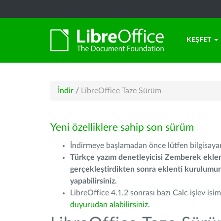
KEŞFET
İndir
/
LibreOffice Taze Sürüm
Yeni özelliklere sahip son sürüm
İndirmeye başlamadan önce lütfen bilgisayarı
Türkçe yazım denetleyicisi Zemberek eklen
gerçekleştirdikten sonra eklenti kurulum
yapabilirsiniz.
LibreOffice 4.1.2 sonrası bazı Calc işlev isiml
duyurudan alabilirsiniz.