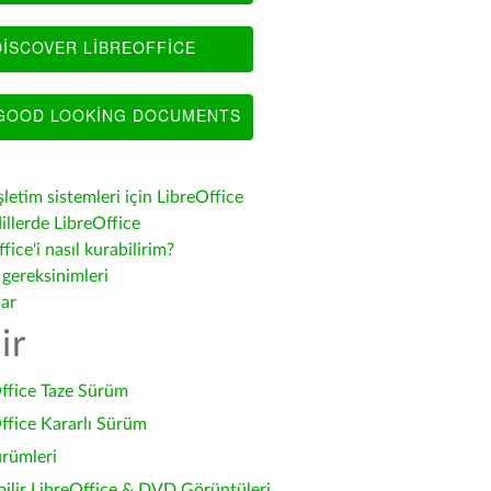
ISCOVER LIBREOFFICE
OOD LOOKING DOCUMENTS
şletim sistemleri için LibreOffice
illerde LibreOffice
fice'i nasıl kurabilirim?
 gereksinimleri
lar
ir
ffice Taze Sürüm
ffice Kararlı Sürüm
ürümleri
bilir LibreOffice & DVD Görüntüleri