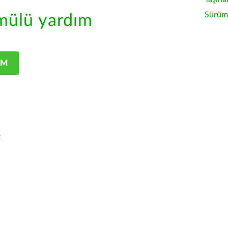
Sürüm 
ülü yardım
IM
z