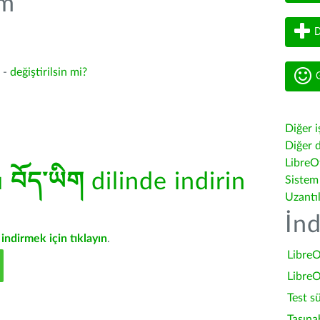
üm
D
4 -
değiştirilsin mi?
G
Diğer i
Diğer d
LibreOf
ü
བོད་ཡིག
dilinde indirin
Sistem
Uzantı
İnd
indirmek için tıklayın
.
LibreO
LibreO
Test s
Taşına