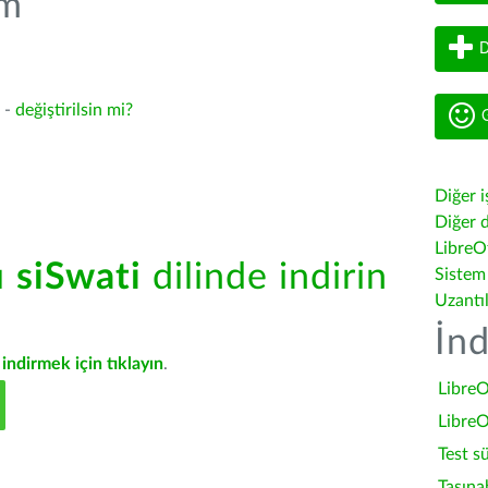
üm
D
3 -
değiştirilsin mi?
G
Diğer i
Diğer d
LibreOf
ü
siSwati
dilinde indirin
Sistem
Uzantı
İnd
indirmek için tıklayın
.
LibreO
LibreO
Test s
Taşına