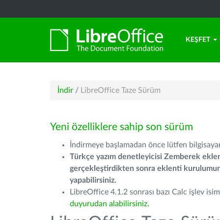
KEŞFET
İndir
/
LibreOffice Taze Sürüm
Yeni özelliklere sahip son sürüm
İndirmeye başlamadan önce lütfen bilgisayarı
Türkçe yazım denetleyicisi Zemberek eklen
gerçekleştirdikten sonra eklenti kurulum
yapabilirsiniz.
LibreOffice 4.1.2 sonrası bazı Calc işlev isiml
duyurudan alabilirsiniz.