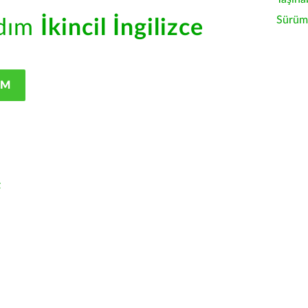
Sürüm 
rdım
İkincil İngilizce
IM
z