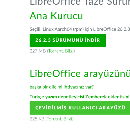
LibreOffice Taze Sür
Ana Kurucu
Seçili: Linux Aarch64 (rpm) için LibreOffice 26.2.
26.2.3 SÜRÜMÜNÜ İNDIR
227 MB (
Torrent
,
Bilgi
)
LibreOffice arayüzün
başka bir dile mi ihtiyacınız var?
Türkçe yazım denetleyicisi Zemberek eklentisini 
ÇEVIRILMIŞ KULLANICI ARAYÜZÜ
225 KB (
Torrent
,
Bilgi
)