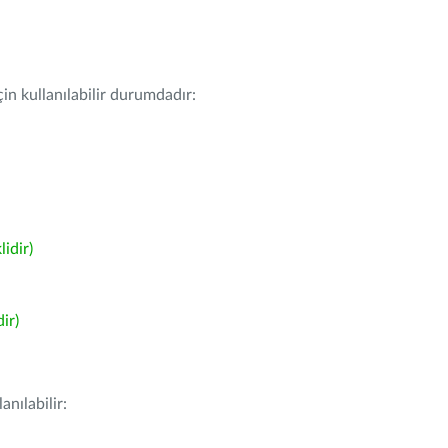
in kullanılabilir durumdadır:
idir)
ir)
nılabilir: