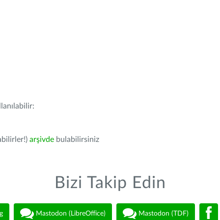
anılabilir:
bilirler!)
arşivde
bulabilirsiniz
Bizi Takip Edin
g
Mastodon (LibreOffice)
Mastodon (TDF)