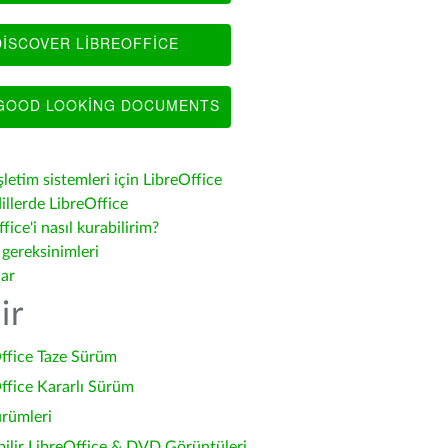
ISCOVER LIBREOFFICE
OOD LOOKING DOCUMENTS
şletim sistemleri için LibreOffice
illerde LibreOffice
fice'i nasıl kurabilirim?
 gereksinimleri
lar
ir
ffice Taze Sürüm
ffice Kararlı Sürüm
ürümleri
bilir LibreOffice & DVD Görüntüleri