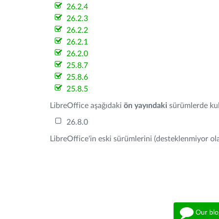
26.2.4
26.2.3
26.2.2
26.2.1
26.2.0
25.8.7
25.8.6
25.8.5
LibreOffice aşağıdaki
ön yayındaki
sürümlerde kull
26.8.0
LibreOffice'in eski sürümlerini (desteklenmiyor ola
Our blo