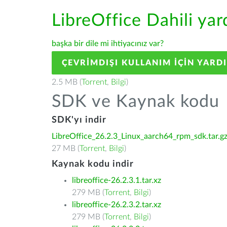
LibreOffice Dahili ya
başka bir dile mi ihtiyacınız var?
ÇEVRIMDIŞI KULLANIM IÇIN YARD
2.5 MB (
Torrent
,
Bilgi
)
SDK ve Kaynak kodu
SDK'yı indir
LibreOffice_26.2.3_Linux_aarch64_rpm_sdk.tar.g
27 MB (
Torrent
,
Bilgi
)
Kaynak kodu indir
libreoffice-26.2.3.1.tar.xz
279 MB (
Torrent
,
Bilgi
)
libreoffice-26.2.3.2.tar.xz
279 MB (
Torrent
,
Bilgi
)