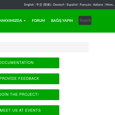
English
|
中文 (简体)
|
Deutsch
|
Español
|
Français
|
Italiano
|
More...
HAKKIMIZDA
FORUM
BAĞIŞ YAPIN
DOCUMENTATION
PROVIDE FEEDBACK
JOIN THE PROJECT!
MEET US AT EVENTS