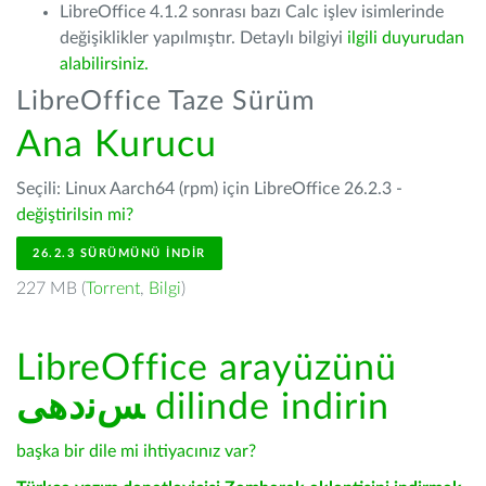
LibreOffice 4.1.2 sonrası bazı Calc işlev isimlerinde
değişiklikler yapılmıştır. Detaylı bilgiyi
ilgili duyurudan
alabilirsiniz.
LibreOffice Taze Sürüm
Ana Kurucu
Seçili: Linux Aarch64 (rpm) için LibreOffice 26.2.3 -
değiştirilsin mi?
26.2.3 SÜRÜMÜNÜ İNDIR
227 MB (
Torrent
,
Bilgi
)
LibreOffice arayüzünü
ﺲﻧﺩھی
dilinde indirin
başka bir dile mi ihtiyacınız var?