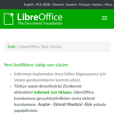
English
|
中文 (简体)
|
Deutsch
|
Español
|
Français
|
Italiano
|
More...
İndir
/
LibreOffice Taze Sürüm
Yeni özelliklere sahip son sürüm
İndirmeye başlamadan önce lütfen bilgisayarınız için
sistem gereksinimlerini kontrol ediniz.
Türkçe yazım denetleyicisi Zemberek
eklentisini
indirmek için tıklayın
. LibreOffice
kurulumunu gerçekleştirdikten sonra eklenti
kurulumunu
Araçlar - Ektenti Yöneticisi -Ekle
yoluyla
yapabilirsiniz.