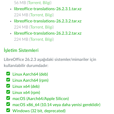
56 MB (
Torrent
,
Bilgi
)
libreoffice-translations-26.2.3.1.tar.xz
224 MB (
Torrent
,
Bilgi
)
libreoffice-translations-26.2.3.2.tar.xz
224 MB (
Torrent
,
Bilgi
)
libreoffice-translations-26.2.3.2.tar.xz
224 MB (
Torrent
,
Bilgi
)
İşletim Sistemleri
LibreOffice 26.2.3 aşağıdaki sistemler/mimariler için
kullanılabilir durumdadır:
Linux Aarch64 (deb)
Linux Aarch64 (rpm)
Linux x64 (deb)
Linux x64 (rpm)
macOS (Aarch64/Apple Silicon)
macOS x86_64 (10.14 veya daha yenisi gereklidir)
Windows (32 bit, deprecated)