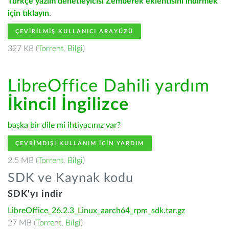
Türkçe yazım denetleyicisi Zemberek eklentisini indirmek
için tıklayın
.
ÇEVIRILMIŞ KULLANICI ARAYÜZÜ
327 KB (
Torrent
,
Bilgi
)
LibreOffice Dahili yardım
İkincil İngilizce
başka bir dile mi ihtiyacınız var?
ÇEVRIMDIŞI KULLANIM IÇIN YARDIM
2.5 MB (
Torrent
,
Bilgi
)
SDK ve Kaynak kodu
SDK'yı indir
LibreOffice_26.2.3_Linux_aarch64_rpm_sdk.tar.gz
27 MB (
Torrent
,
Bilgi
)