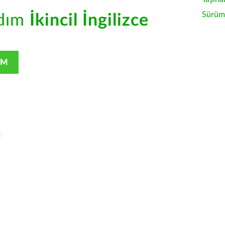
Sürüm 
rdım
İkincil İngilizce
IM
z