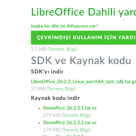
LibreOffice Dahili ya
başka bir dile mi ihtiyacınız var?
ÇEVRIMDIŞI KULLANIM IÇIN YARD
2.5 MB (
Torrent
,
Bilgi
)
SDK ve Kaynak kodu
SDK'yı indir
LibreOffice_26.2.3_Linux_aarch64_rpm_sdk.tar.g
27 MB (
Torrent
,
Bilgi
)
Kaynak kodu indir
libreoffice-26.2.3.1.tar.xz
279 MB (
Torrent
,
Bilgi
)
libreoffice-26.2.3.2.tar.xz
279 MB (
Torrent
,
Bilgi
)