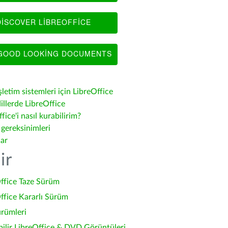
ISCOVER LIBREOFFICE
OOD LOOKING DOCUMENTS
şletim sistemleri için LibreOffice
illerde LibreOffice
fice'i nasıl kurabilirim?
 gereksinimleri
lar
ir
ffice Taze Sürüm
ffice Kararlı Sürüm
ürümleri
bilir LibreOffice & DVD Görüntüleri