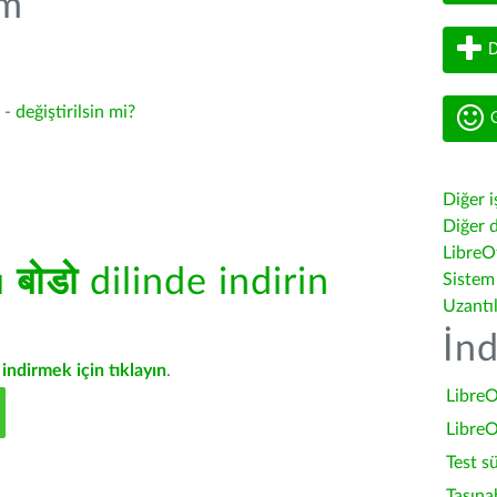
üm
D
3 -
değiştirilsin mi?
G
Diğer i
Diğer d
LibreOf
ü
बोडो
dilinde indirin
Sistem
Uzantı
İnd
indirmek için tıklayın
.
LibreO
LibreO
Test s
Taşına