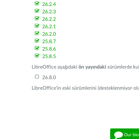
26.2.4
26.2.3
26.2.2
26.2.1
26.2.0
25.8.7
25.8.6
25.8.5
LibreOffice aşağıdaki
ön yayındaki
sürümlerde kull
26.8.0
LibreOffice'in eski sürümlerini (desteklenmiyor ola
Our blo