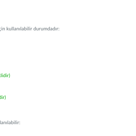
in kullanılabilir durumdadır:
idir)
ir)
nılabilir: