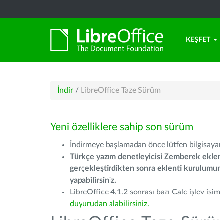
KEŞFET
İndir
/
LibreOffice Taze Sürüm
Yeni özelliklere sahip son sürüm
İndirmeye başlamadan önce lütfen bilgisayarı
Türkçe yazım denetleyicisi Zemberek eklen
gerçekleştirdikten sonra eklenti kurulum
yapabilirsiniz.
LibreOffice 4.1.2 sonrası bazı Calc işlev isiml
duyurudan alabilirsiniz.