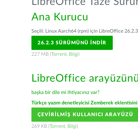
LibreOffice Taze Sür
Ana Kurucu
Seçili: Linux Aarch64 (rpm) için LibreOffice 26.2.
26.2.3 SÜRÜMÜNÜ İNDIR
227 MB (
Torrent
,
Bilgi
)
LibreOffice arayüzün
başka bir dile mi ihtiyacınız var?
Türkçe yazım denetleyicisi Zemberek eklentisini 
ÇEVIRILMIŞ KULLANICI ARAYÜZÜ
269 KB (
Torrent
,
Bilgi
)