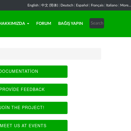
English
|
中文 (简体)
|
Deutsch
|
Español
|
Français
|
Italiano
|
More...
HAKKIMIZDA
FORUM
BAĞIŞ YAPIN
DOCUMENTATION
PROVIDE FEEDBACK
JOIN THE PROJECT!
MEET US AT EVENTS