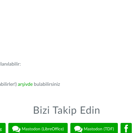
anılabilir:
bilirler!)
arşivde
bulabilirsiniz
Bizi Takip Edin
g
Mastodon (LibreOffice)
Mastodon (TDF)