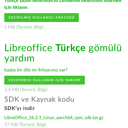
Türkçe yazım denetleyicisi Zemberek eklentisini indirmek
için tıklayın
.
ÇEVIRILMIŞ KULLANICI ARAYÜZÜ
1 MB (
Torrent
,
Bilgi
)
Libreoffice
Türkçe
gömülü
yardım
başka bir dile mi ihtiyacınız var?
ÇEVRIMDIŞI KULLANIM IÇIN YARDIM
3.4 MB (
Torrent
,
Bilgi
)
SDK ve Kaynak kodu
SDK'yı indir
LibreOffice_26.2.1_Linux_aarch64_rpm_sdk.tar.gz
27 MB (
Torrent
,
Bilgi
)