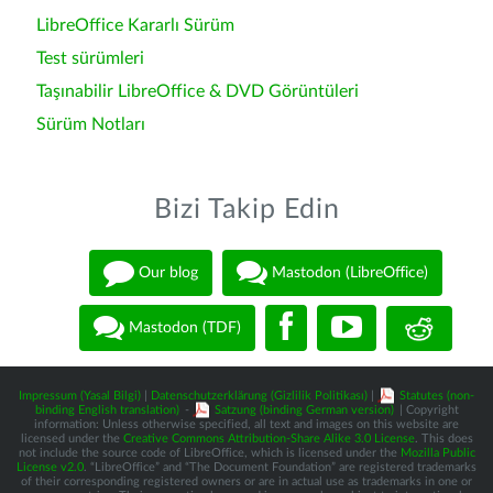
LibreOffice Kararlı Sürüm
Test sürümleri
Taşınabilir LibreOffice & DVD Görüntüleri
Sürüm Notları
Bizi Takip Edin
Our blog
Mastodon (LibreOffice)
Mastodon (TDF)
Impressum (Yasal Bilgi)
|
Datenschutzerklärung (Gizlilik Politikası)
|
Statutes (non-
binding English translation)
-
Satzung (binding German version)
| Copyright
information: Unless otherwise specified, all text and images on this website are
licensed under the
Creative Commons Attribution-Share Alike 3.0 License
. This does
not include the source code of LibreOffice, which is licensed under the
Mozilla Public
License v2.0
. “LibreOffice” and “The Document Foundation” are registered trademarks
of their corresponding registered owners or are in actual use as trademarks in one or