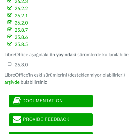
26.2.3
26.2.2
26.2.1
26.2.0
25.8.7
25.8.6
25.8.5
LibreOffice aşağıdaki
ön yayındaki
sürümlerde kullanılabilir:
26.8.0
LibreOffice'in eski sürümlerini (desteklenmiyor olabilirler!)
arşivde
bulabilirsiniz
DOCUMENTATION
PROVIDE FEEDBACK