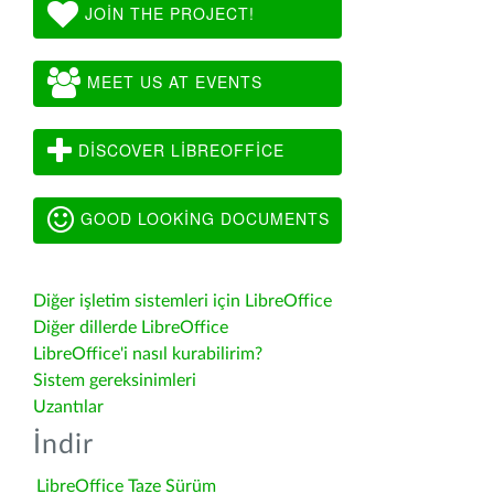
JOIN THE PROJECT!
MEET US AT EVENTS
DISCOVER LIBREOFFICE
GOOD LOOKING DOCUMENTS
Diğer işletim sistemleri için LibreOffice
Diğer dillerde LibreOffice
LibreOffice'i nasıl kurabilirim?
Sistem gereksinimleri
Uzantılar
İndir
LibreOffice Taze Sürüm