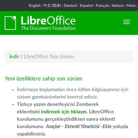
English
|
中文 (简体)
|
Deutsch
|
Español
|
Français
|
Italiano
|
More...
İndir
/
LibreOffice Taze Sürüm
Yeni özelliklere sahip son sürüm
İndirmeye başlamadan önce lütfen bilgisayarınız için
sistem gereksinimlerini kontrol ediniz.
Türkçe yazım denetleyicisi Zemberek
eklentisini
indirmek için tıklayın
. LibreOffice
kurulumunu gerçekleştirdikten sonra eklenti
kurulumunu
Araçlar - Ektenti Yöneticisi -Ekle
yoluyla
yapabilirsiniz.