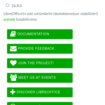
26.8.0
LibreOffice'in eski sürümlerini (desteklenmiyor olabilirler!)
arşivde
bulabilirsiniz
DOCUMENTATION
PROVIDE FEEDBACK
JOIN THE PROJECT!
MEET US AT EVENTS
DISCOVER LIBREOFFICE