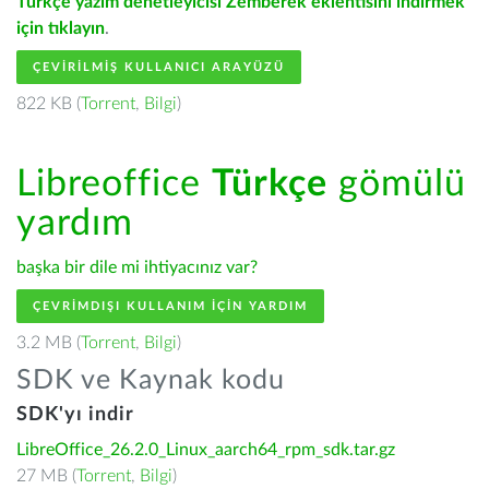
Türkçe yazım denetleyicisi Zemberek eklentisini indirmek
için tıklayın
.
ÇEVIRILMIŞ KULLANICI ARAYÜZÜ
822 KB (
Torrent
,
Bilgi
)
Libreoffice
Türkçe
gömülü
yardım
başka bir dile mi ihtiyacınız var?
ÇEVRIMDIŞI KULLANIM IÇIN YARDIM
3.2 MB (
Torrent
,
Bilgi
)
SDK ve Kaynak kodu
SDK'yı indir
LibreOffice_26.2.0_Linux_aarch64_rpm_sdk.tar.gz
27 MB (
Torrent
,
Bilgi
)