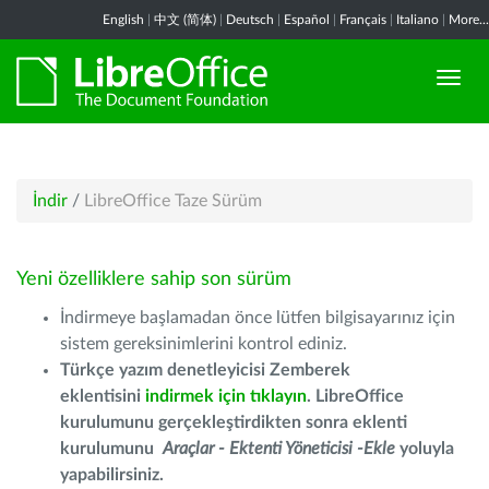
English
|
中文 (简体)
|
Deutsch
|
Español
|
Français
|
Italiano
|
More...
İndir
/
LibreOffice Taze Sürüm
Yeni özelliklere sahip son sürüm
İndirmeye başlamadan önce lütfen bilgisayarınız için
sistem gereksinimlerini kontrol ediniz.
Türkçe yazım denetleyicisi Zemberek
eklentisini
indirmek için tıklayın
. LibreOffice
kurulumunu gerçekleştirdikten sonra eklenti
kurulumunu
Araçlar - Ektenti Yöneticisi -Ekle
yoluyla
yapabilirsiniz.