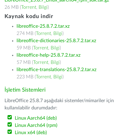
LibreOffice_25.8.7_Linux_aarch64_rpm_sdk.tar.gz
26 MB (
Torrent
,
Bilgi
)
Kaynak kodu indir
libreoffice-25.8.7.2.tar.xz
274 MB (
Torrent
,
Bilgi
)
libreoffice-dictionaries-25.8.7.2.tar.xz
59 MB (
Torrent
,
Bilgi
)
libreoffice-help-25.8.7.2.tar.xz
57 MB (
Torrent
,
Bilgi
)
libreoffice-translations-25.8.7.2.tar.xz
223 MB (
Torrent
,
Bilgi
)
İşletim Sistemleri
LibreOffice 25.8.7 aşağıdaki sistemler/mimariler için
kullanılabilir durumdadır:
Linux Aarch64 (deb)
Linux Aarch64 (rpm)
Linux x64 (deb)