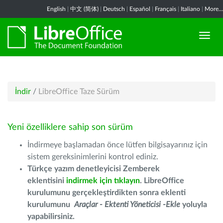
English
|
中文 (简体)
|
Deutsch
|
Español
|
Français
|
Italiano
|
More...
İndir
/
LibreOffice Taze Sürüm
Yeni özelliklere sahip son sürüm
İndirmeye başlamadan önce lütfen bilgisayarınız için
sistem gereksinimlerini kontrol ediniz.
Türkçe yazım denetleyicisi Zemberek
eklentisini
indirmek için tıklayın
. LibreOffice
kurulumunu gerçekleştirdikten sonra eklenti
kurulumunu
Araçlar - Ektenti Yöneticisi -Ekle
yoluyla
yapabilirsiniz.