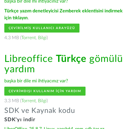
başka bir dile mi ihtiyacınız var?
Türkçe yazım denetleyicisi Zemberek eklentisini indirmek
için tıklayın
.
ÇEVIRILMIŞ KULLANICI ARAYÜZÜ
4.3 MB (
Torrent
,
Bilgi
)
Libreoffice
Türkçe
gömülü
yardım
başka bir dile mi ihtiyacınız var?
ÇEVRIMDIŞI KULLANIM IÇIN YARDIM
3.3 MB (
Torrent
,
Bilgi
)
SDK ve Kaynak kodu
SDK'yı indir