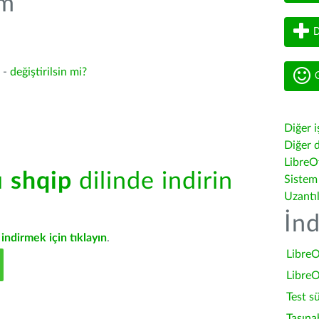
üm
D
5 -
değiştirilsin mi?
G
Diğer i
Diğer d
LibreOf
ü
shqip
dilinde indirin
Sistem
Uzantı
İnd
indirmek için tıklayın
.
LibreO
LibreO
Test s
Taşına