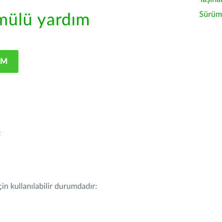
Sürüm 
ülü yardım
IM
z
in kullanılabilir durumdadır: