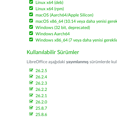
Linux x64 (deb)
Linux x64 (rpm)
macOS (Aarch64/Apple Silicon)
macOS x86_64 (10.14 veya daha yenisi gerekl
Windows (32 bit, deprecated)
Windows Aarch64
Windows x86_64 (7 veya daha yenisi gereklid
Kullanılabilir Sürümler
LibreOffice aşağıdaki
yayımlanmış
sürümlerde kulla
26.2.5
26.2.4
26.2.3
26.2.2
26.2.1
26.2.0
25.8.7
25.8.6