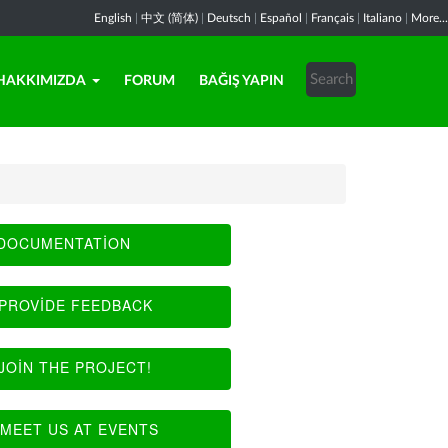
English
|
中文 (简体)
|
Deutsch
|
Español
|
Français
|
Italiano
|
More...
HAKKIMIZDA
FORUM
BAĞIŞ YAPIN
DOCUMENTATION
PROVIDE FEEDBACK
JOIN THE PROJECT!
MEET US AT EVENTS