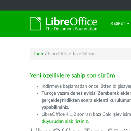
KEŞFET
İndir
/
LibreOffice Taze Sürüm
Yeni özelliklere sahip son sürüm
İndirmeye başlamadan önce lütfen bilgisayarı
Türkçe yazım denetleyicisi Zemberek eklen
gerçekleştirdikten sonra eklenti kurulum
yapabilirsiniz.
LibreOffice 4.1.2 sonrası bazı Calc işlev isiml
duyurudan alabilirsiniz.