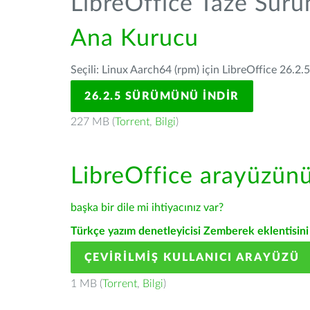
LibreOffice Taze Sür
Ana Kurucu
Seçili: Linux Aarch64 (rpm) için LibreOffice 26.2.
26.2.5 SÜRÜMÜNÜ İNDIR
227 MB (
Torrent
,
Bilgi
)
LibreOffice arayüzün
başka bir dile mi ihtiyacınız var?
Türkçe yazım denetleyicisi Zemberek eklentisini 
ÇEVIRILMIŞ KULLANICI ARAYÜZÜ
1 MB (
Torrent
,
Bilgi
)