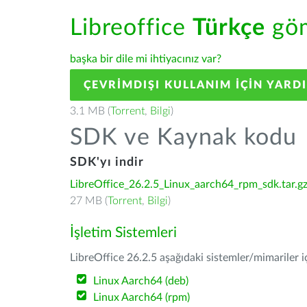
Libreoffice
Türkçe
göm
başka bir dile mi ihtiyacınız var?
ÇEVRIMDIŞI KULLANIM IÇIN YARD
3.1 MB (
Torrent
,
Bilgi
)
SDK ve Kaynak kodu
SDK'yı indir
LibreOffice_26.2.5_Linux_aarch64_rpm_sdk.tar.g
27 MB (
Torrent
,
Bilgi
)
İşletim Sistemleri
LibreOffice 26.2.5 aşağıdaki sistemler/mimariler iç
Linux Aarch64 (deb)
Linux Aarch64 (rpm)