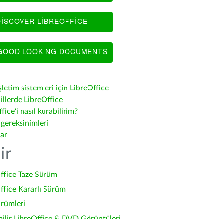
ISCOVER LIBREOFFICE
OOD LOOKING DOCUMENTS
şletim sistemleri için LibreOffice
illerde LibreOffice
fice'i nasıl kurabilirim?
 gereksinimleri
lar
ir
ffice Taze Sürüm
ffice Kararlı Sürüm
ürümleri
bilir LibreOffice & DVD Görüntüleri