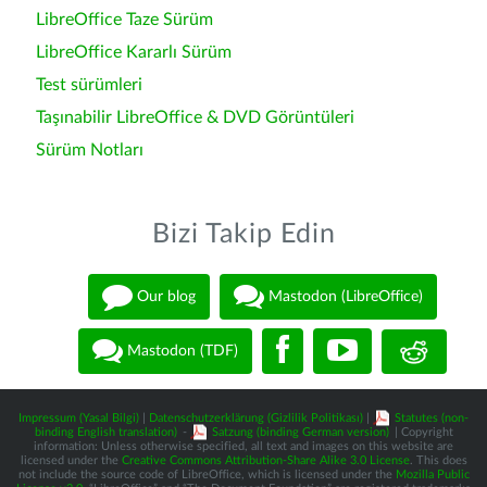
LibreOffice Taze Sürüm
LibreOffice Kararlı Sürüm
Test sürümleri
Taşınabilir LibreOffice & DVD Görüntüleri
Sürüm Notları
Bizi Takip Edin
Our blog
Mastodon (LibreOffice)
Mastodon (TDF)
Impressum (Yasal Bilgi)
|
Datenschutzerklärung (Gizlilik Politikası)
|
Statutes (non-
binding English translation)
-
Satzung (binding German version)
| Copyright
information: Unless otherwise specified, all text and images on this website are
licensed under the
Creative Commons Attribution-Share Alike 3.0 License
. This does
not include the source code of LibreOffice, which is licensed under the
Mozilla Public