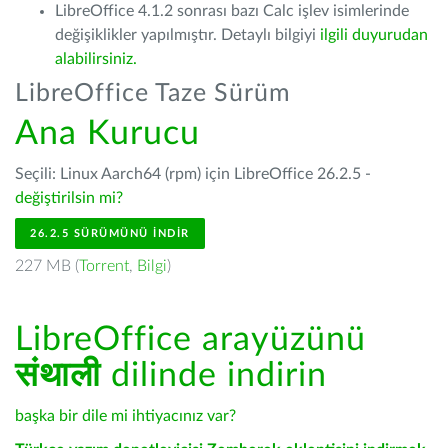
LibreOffice 4.1.2 sonrası bazı Calc işlev isimlerinde
değişiklikler yapılmıştır. Detaylı bilgiyi
ilgili duyurudan
alabilirsiniz.
LibreOffice Taze Sürüm
Ana Kurucu
Seçili: Linux Aarch64 (rpm) için LibreOffice 26.2.5 -
değiştirilsin mi?
26.2.5 SÜRÜMÜNÜ İNDIR
227 MB (
Torrent
,
Bilgi
)
LibreOffice arayüzünü
संथाली
dilinde indirin
başka bir dile mi ihtiyacınız var?