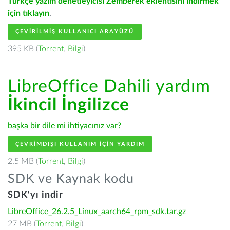
Türkçe yazım denetleyicisi Zemberek eklentisini indirmek
için tıklayın
.
ÇEVIRILMIŞ KULLANICI ARAYÜZÜ
395 KB (
Torrent
,
Bilgi
)
LibreOffice Dahili yardım
İkincil İngilizce
başka bir dile mi ihtiyacınız var?
ÇEVRIMDIŞI KULLANIM IÇIN YARDIM
2.5 MB (
Torrent
,
Bilgi
)
SDK ve Kaynak kodu
SDK'yı indir
LibreOffice_26.2.5_Linux_aarch64_rpm_sdk.tar.gz
27 MB (
Torrent
,
Bilgi
)