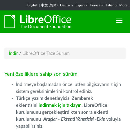
English
|
中文 (简体)
|
Deutsch
|
Español
|
Français
|
Italiano
|
More...
İndir
/
LibreOffice Taze Sürüm
Yeni özelliklere sahip son sürüm
İndirmeye başlamadan önce lütfen bilgisayarınız için
sistem gereksinimlerini kontrol ediniz.
Türkçe yazım denetleyicisi Zemberek
eklentisini
indirmek için tıklayın
. LibreOffice
kurulumunu gerçekleştirdikten sonra eklenti
kurulumunu
Araçlar - Ektenti Yöneticisi -Ekle
yoluyla
yapabilirsiniz.