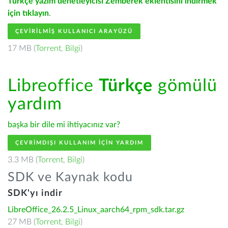
Türkçe yazım denetleyicisi Zemberek eklentisini indirmek
için tıklayın
.
ÇEVIRILMIŞ KULLANICI ARAYÜZÜ
17 MB (
Torrent
,
Bilgi
)
Libreoffice
Türkçe
gömülü
yardım
başka bir dile mi ihtiyacınız var?
ÇEVRIMDIŞI KULLANIM IÇIN YARDIM
3.3 MB (
Torrent
,
Bilgi
)
SDK ve Kaynak kodu
SDK'yı indir
LibreOffice_26.2.5_Linux_aarch64_rpm_sdk.tar.gz
27 MB (
Torrent
,
Bilgi
)