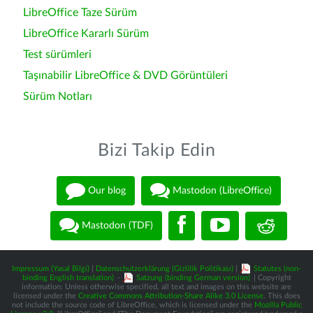
LibreOffice Taze Sürüm
LibreOffice Kararlı Sürüm
Test sürümleri
Taşınabilir LibreOffice & DVD Görüntüleri
Sürüm Notları
Bizi Takip Edin
Our blog
Mastodon (LibreOffice)
Mastodon (TDF)
Impressum (Yasal Bilgi)
|
Datenschutzerklärung (Gizlilik Politikası)
|
Statutes (non-
binding English translation)
-
Satzung (binding German version)
| Copyright
information: Unless otherwise specified, all text and images on this website are
licensed under the
Creative Commons Attribution-Share Alike 3.0 License
. This does
not include the source code of LibreOffice, which is licensed under the
Mozilla Public