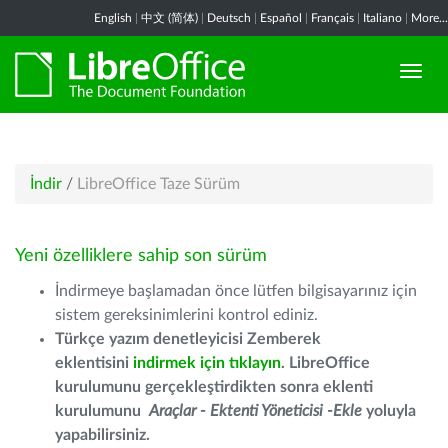
English
|
中文 (简体)
|
Deutsch
|
Español
|
Français
|
Italiano
|
More...
İndir
/
LibreOffice Taze Sürüm
Yeni özelliklere sahip son sürüm
İndirmeye başlamadan önce lütfen bilgisayarınız için
sistem gereksinimlerini kontrol ediniz.
Türkçe yazım denetleyicisi Zemberek
eklentisini
indirmek için tıklayın
. LibreOffice
kurulumunu gerçekleştirdikten sonra eklenti
kurulumunu
Araçlar - Ektenti Yöneticisi -Ekle
yoluyla
yapabilirsiniz.