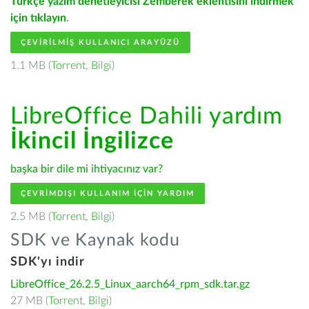
Türkçe yazım denetleyicisi Zemberek eklentisini indirmek
için tıklayın
.
ÇEVIRILMIŞ KULLANICI ARAYÜZÜ
1.1 MB (
Torrent
,
Bilgi
)
LibreOffice Dahili yardım
İkincil İngilizce
başka bir dile mi ihtiyacınız var?
ÇEVRIMDIŞI KULLANIM IÇIN YARDIM
2.5 MB (
Torrent
,
Bilgi
)
SDK ve Kaynak kodu
SDK'yı indir
LibreOffice_26.2.5_Linux_aarch64_rpm_sdk.tar.gz
27 MB (
Torrent
,
Bilgi
)