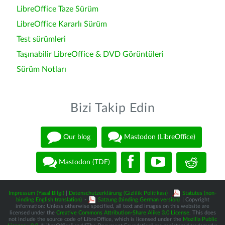
LibreOffice Taze Sürüm
LibreOffice Kararlı Sürüm
Test sürümleri
Taşınabilir LibreOffice & DVD Görüntüleri
Sürüm Notları
Bizi Takip Edin
Our blog
Mastodon (LibreOffice)
Mastodon (TDF)
Impressum (Yasal Bilgi)
|
Datenschutzerklärung (Gizlilik Politikası)
|
Statutes (non-
binding English translation)
-
Satzung (binding German version)
| Copyright
information: Unless otherwise specified, all text and images on this website are
licensed under the
Creative Commons Attribution-Share Alike 3.0 License
. This does
not include the source code of LibreOffice, which is licensed under the
Mozilla Public