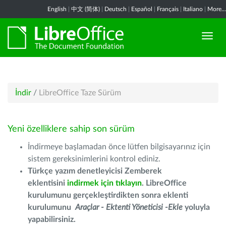
English
|
中文 (简体)
|
Deutsch
|
Español
|
Français
|
Italiano
|
More...
İndir
/
LibreOffice Taze Sürüm
Yeni özelliklere sahip son sürüm
İndirmeye başlamadan önce lütfen bilgisayarınız için
sistem gereksinimlerini kontrol ediniz.
Türkçe yazım denetleyicisi Zemberek
eklentisini
indirmek için tıklayın
. LibreOffice
kurulumunu gerçekleştirdikten sonra eklenti
kurulumunu
Araçlar - Ektenti Yöneticisi -Ekle
yoluyla
yapabilirsiniz.