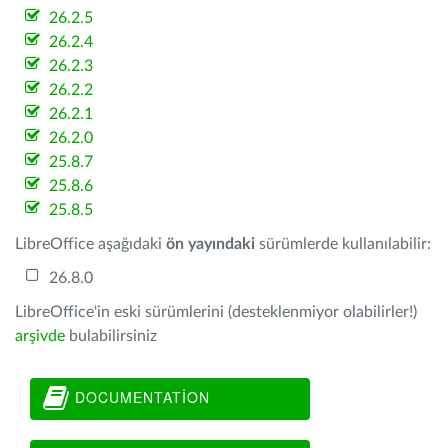
26.2.5
26.2.4
26.2.3
26.2.2
26.2.1
26.2.0
25.8.7
25.8.6
25.8.5
LibreOffice aşağıdaki
ön yayındaki
sürümlerde kullanılabilir:
26.8.0
LibreOffice'in eski sürümlerini (desteklenmiyor olabilirler!)
arşivde
bulabilirsiniz
DOCUMENTATION