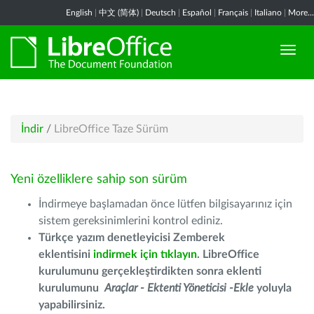
English
|
中文 (简体)
|
Deutsch
|
Español
|
Français
|
Italiano
|
More...
İndir
/
LibreOffice Taze Sürüm
Yeni özelliklere sahip son sürüm
İndirmeye başlamadan önce lütfen bilgisayarınız için
sistem gereksinimlerini kontrol ediniz.
Türkçe yazım denetleyicisi Zemberek
eklentisini
indirmek için tıklayın
. LibreOffice
kurulumunu gerçekleştirdikten sonra eklenti
kurulumunu
Araçlar - Ektenti Yöneticisi -Ekle
yoluyla
yapabilirsiniz.