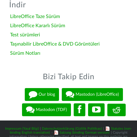
İndir
LibreOffice Taze Sürüm
LibreOffice Kararlı Sürüm
Test sürümleri
Taşınabilir LibreOffice & DVD Görüntüleri
Sürüm Notları
Bizi Takip Edin
Our blog
Mastodon (LibreOffice)
Mastodon (TDF)
Impressum (Yasal Bilgi)
|
Datenschutzerklärung (Gizlilik Politikası)
|
Statutes (non-
binding English translation)
-
Satzung (binding German version)
| Copyright
information: Unless otherwise specified, all text and images on this website are