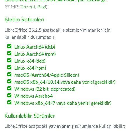
LibreOffice_26.2.5_Linux_aarch64_rpm_sdk.tar.gz
27 MB (
Torrent
,
Bilgi
)
İşletim Sistemleri
LibreOffice 26.2.5 aşağıdaki sistemler/mimariler için
kullanılabilir durumdadır:
Linux Aarch64 (deb)
Linux Aarch64 (rpm)
Linux x64 (deb)
Linux x64 (rpm)
macOS (Aarch64/Apple Silicon)
macOS x86_64 (10.14 veya daha yenisi gereklidir)
Windows (32 bit, deprecated)
Windows Aarch64
Windows x86_64 (7 veya daha yenisi gereklidir)
Kullanılabilir Sürümler
LibreOffice aşağıdaki
yayımlanmış
sürümlerde kullanılabilir: