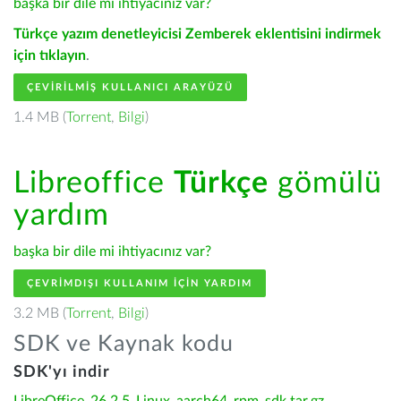
başka bir dile mi ihtiyacınız var?
Türkçe yazım denetleyicisi Zemberek eklentisini indirmek
için tıklayın
.
ÇEVIRILMIŞ KULLANICI ARAYÜZÜ
1.4 MB (
Torrent
,
Bilgi
)
Libreoffice
Türkçe
gömülü
yardım
başka bir dile mi ihtiyacınız var?
ÇEVRIMDIŞI KULLANIM IÇIN YARDIM
3.2 MB (
Torrent
,
Bilgi
)
SDK ve Kaynak kodu
SDK'yı indir