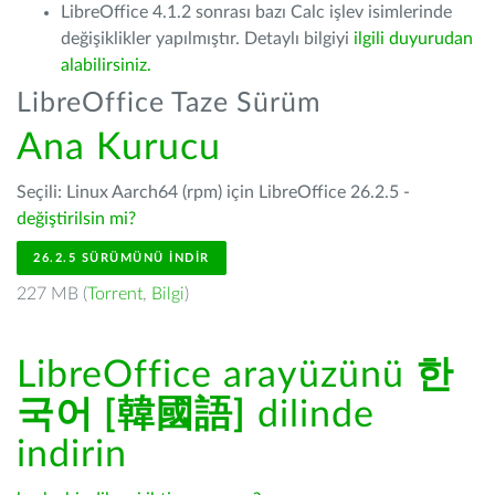
LibreOffice 4.1.2 sonrası bazı Calc işlev isimlerinde
değişiklikler yapılmıştır. Detaylı bilgiyi
ilgili duyurudan
alabilirsiniz.
LibreOffice Taze Sürüm
Ana Kurucu
Seçili: Linux Aarch64 (rpm) için LibreOffice 26.2.5 -
değiştirilsin mi?
26.2.5 SÜRÜMÜNÜ İNDIR
227 MB (
Torrent
,
Bilgi
)
LibreOffice arayüzünü
한
국어 [韓國語]
dilinde
indirin