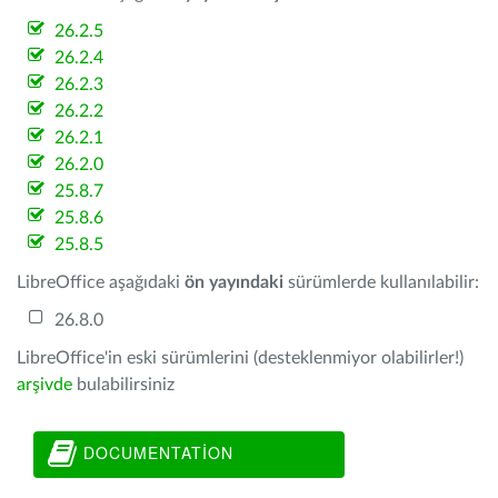
26.2.5
26.2.4
26.2.3
26.2.2
26.2.1
26.2.0
25.8.7
25.8.6
25.8.5
LibreOffice aşağıdaki
ön yayındaki
sürümlerde kullanılabilir:
26.8.0
LibreOffice'in eski sürümlerini (desteklenmiyor olabilirler!)
arşivde
bulabilirsiniz
DOCUMENTATION