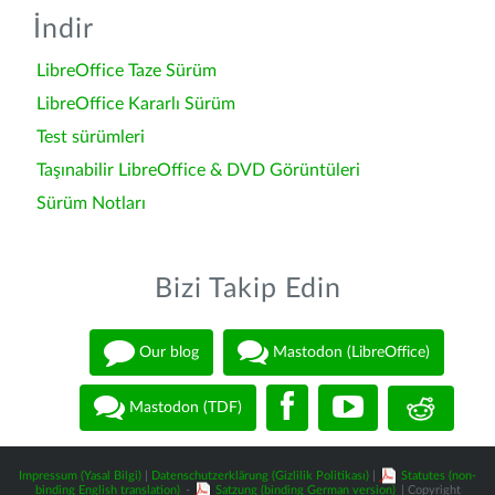
İndir
LibreOffice Taze Sürüm
LibreOffice Kararlı Sürüm
Test sürümleri
Taşınabilir LibreOffice & DVD Görüntüleri
Sürüm Notları
Bizi Takip Edin
Our blog
Mastodon (LibreOffice)
Mastodon (TDF)
Impressum (Yasal Bilgi)
|
Datenschutzerklärung (Gizlilik Politikası)
|
Statutes (non-
binding English translation)
-
Satzung (binding German version)
| Copyright