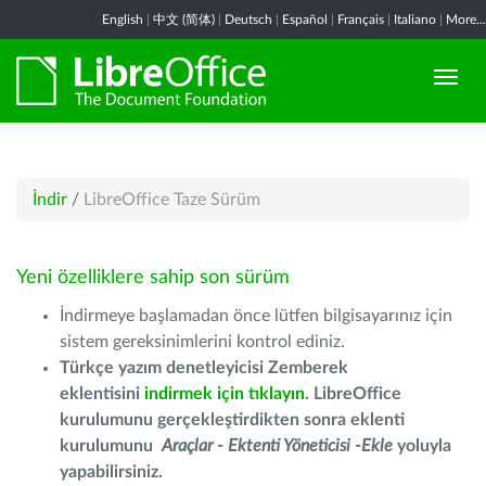
English
|
中文 (简体)
|
Deutsch
|
Español
|
Français
|
Italiano
|
More...
İndir
/
LibreOffice Taze Sürüm
Yeni özelliklere sahip son sürüm
İndirmeye başlamadan önce lütfen bilgisayarınız için
sistem gereksinimlerini kontrol ediniz.
Türkçe yazım denetleyicisi Zemberek
eklentisini
indirmek için tıklayın
. LibreOffice
kurulumunu gerçekleştirdikten sonra eklenti
kurulumunu
Araçlar - Ektenti Yöneticisi -Ekle
yoluyla
yapabilirsiniz.