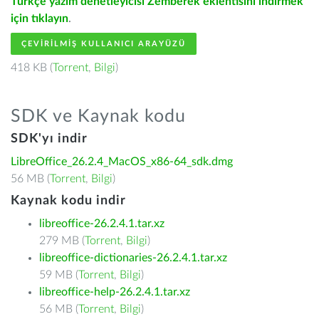
Türkçe yazım denetleyicisi Zemberek eklentisini indirmek
için tıklayın
.
ÇEVIRILMIŞ KULLANICI ARAYÜZÜ
418 KB (
Torrent
,
Bilgi
)
SDK ve Kaynak kodu
SDK'yı indir
LibreOffice_26.2.4_MacOS_x86-64_sdk.dmg
56 MB (
Torrent
,
Bilgi
)
Kaynak kodu indir
libreoffice-26.2.4.1.tar.xz
279 MB (
Torrent
,
Bilgi
)
libreoffice-dictionaries-26.2.4.1.tar.xz
59 MB (
Torrent
,
Bilgi
)
libreoffice-help-26.2.4.1.tar.xz
56 MB (
Torrent
,
Bilgi
)