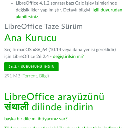
LibreOffice 4.1.2 sonrası bazı Calc işlev isimlerinde
değişiklikler yapılmıştır. Detaylı bilgiyi
ilgili duyurudan
alabilirsiniz.
LibreOffice Taze Sürüm
Ana Kurucu
Seçili: macOS x86_64 (10.14 veya daha yenisi gereklidir)
için LibreOffice 26.2.4 -
değiştirilsin mi?
26.2.4 SÜRÜMÜNÜ İNDIR
291 MB (
Torrent
,
Bilgi
)
LibreOffice arayüzünü
संथाली
dilinde indirin
başka bir dile mi ihtiyacınız var?