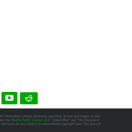
ht information: Unless otherwise specified, all text and images on this
nder the
Mozilla Public License v2.0
. “LibreOffice” and “The Document
and icons are also subject to international copyright laws. Use thereof