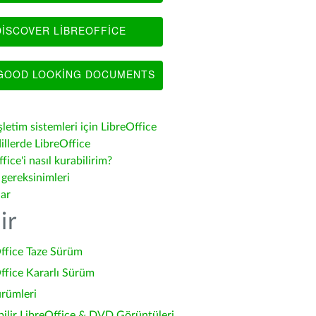
ISCOVER LIBREOFFICE
OOD LOOKING DOCUMENTS
şletim sistemleri için LibreOffice
illerde LibreOffice
fice'i nasıl kurabilirim?
 gereksinimleri
lar
ir
ffice Taze Sürüm
ffice Kararlı Sürüm
ürümleri
bilir LibreOffice & DVD Görüntüleri