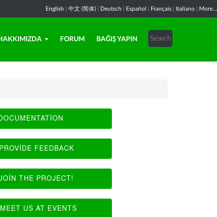
English
|
中文 (简体)
|
Deutsch
|
Español
|
Français
|
Italiano
|
More...
HAKKIMIZDA
FORUM
BAĞIŞ YAPIN
DOCUMENTATION
PROVIDE FEEDBACK
JOIN THE PROJECT!
MEET US AT EVENTS