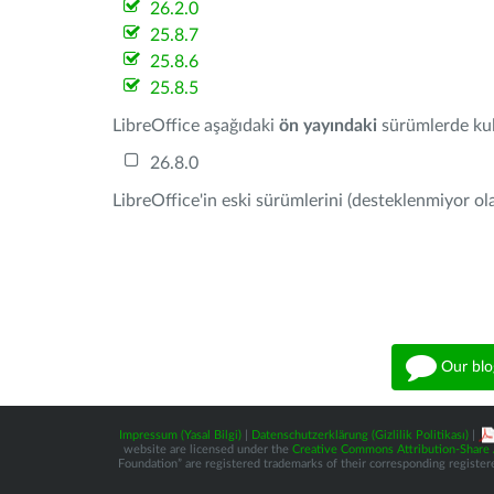
26.2.0
25.8.7
25.8.6
25.8.5
LibreOffice aşağıdaki
ön yayındaki
sürümlerde kull
26.8.0
LibreOffice'in eski sürümlerini (desteklenmiyor ola
Our blo
Impressum (Yasal Bilgi)
|
Datenschutzerklärung (Gizlilik Politikası)
|
website are licensed under the
Creative Commons Attribution-Share A
Foundation” are registered trademarks of their corresponding registere