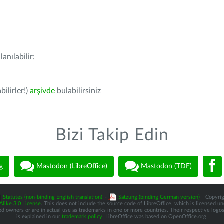
anılabilir:
bilirler!)
arşivde
bulabilirsiniz
Bizi Takip Edin
g
Mastodon (LibreOffice)
Mastodon (TDF)
Statutes (non-binding English translation)
-
Satzung (binding German version)
| Copyrig
like 3.0 License
. This does not include the source code of LibreOffice, which is licensed u
d owners or are in actual use as trademarks in one or more countries. Their respective logos 
is explained in our
trademark policy
. LibreOffice was based on OpenOffice.org.