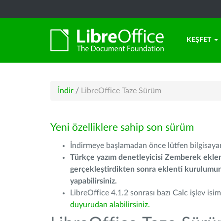
KEŞFET
İndir
/
LibreOffice Taze Sürüm
Yeni özelliklere sahip son sürüm
İndirmeye başlamadan önce lütfen bilgisayarı
Türkçe yazım denetleyicisi Zemberek eklen
gerçekleştirdikten sonra eklenti kurulum
yapabilirsiniz.
LibreOffice 4.1.2 sonrası bazı Calc işlev isiml
duyurudan alabilirsiniz.