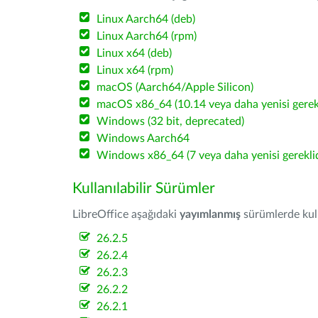
Linux Aarch64 (deb)
Linux Aarch64 (rpm)
Linux x64 (deb)
Linux x64 (rpm)
macOS (Aarch64/Apple Silicon)
macOS x86_64 (10.14 veya daha yenisi gerekl
Windows (32 bit, deprecated)
Windows Aarch64
Windows x86_64 (7 veya daha yenisi gereklid
Kullanılabilir Sürümler
LibreOffice aşağıdaki
yayımlanmış
sürümlerde kulla
26.2.5
26.2.4
26.2.3
26.2.2
26.2.1