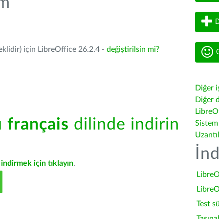
üm
D
lidir) için LibreOffice 26.2.4 -
değiştirilsin mi?
G
Diğer i
Diğer d
LibreOf
ü
français
dilinde indirin
Sistem
Uzantı
İnd
indirmek için tıklayın
.
LibreO
LibreO
Test s
Taşına