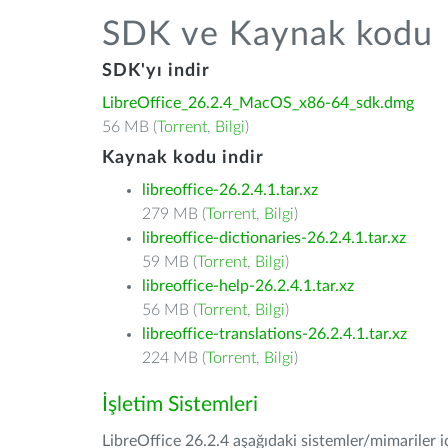
SDK ve Kaynak kodu
SDK'yı indir
LibreOffice_26.2.4_MacOS_x86-64_sdk.dmg
56 MB (
Torrent
,
Bilgi
)
Kaynak kodu indir
libreoffice-26.2.4.1.tar.xz
279 MB (
Torrent
,
Bilgi
)
libreoffice-dictionaries-26.2.4.1.tar.xz
59 MB (
Torrent
,
Bilgi
)
libreoffice-help-26.2.4.1.tar.xz
56 MB (
Torrent
,
Bilgi
)
libreoffice-translations-26.2.4.1.tar.xz
224 MB (
Torrent
,
Bilgi
)
İşletim Sistemleri
LibreOffice 26.2.4 aşağıdaki sistemler/mimariler iç