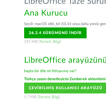
LibreOffice Taze Sür
Ana Kurucu
Seçili: macOS x86_64 (10.14 veya daha yenisi gerek
26.2.4 SÜRÜMÜNÜ İNDIR
291 MB (
Torrent
,
Bilgi
)
LibreOffice arayüzün
başka bir dile mi ihtiyacınız var?
Türkçe yazım denetleyicisi Zemberek eklentisini 
ÇEVIRILMIŞ KULLANICI ARAYÜZÜ
5.7 MB (
Torrent
,
Bilgi
)