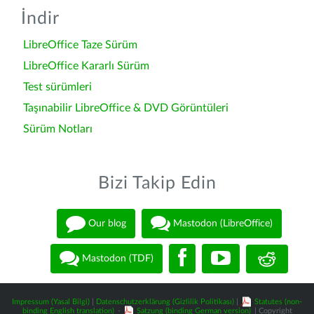
İndir
LibreOffice Taze Sürüm
LibreOffice Kararlı Sürüm
Test sürümleri
Taşınabilir LibreOffice & DVD Görüntüleri
Sürüm Notları
Bizi Takip Edin
Our blog
Mastodon (LibreOffice)
Mastodon (TDF)
Impressum (Yasal Bilgi)
|
Datenschutzerklärung (Gizlilik Politikası)
|
Statutes (non-
binding English translation)
-
Satzung (binding German version)
| Copyright