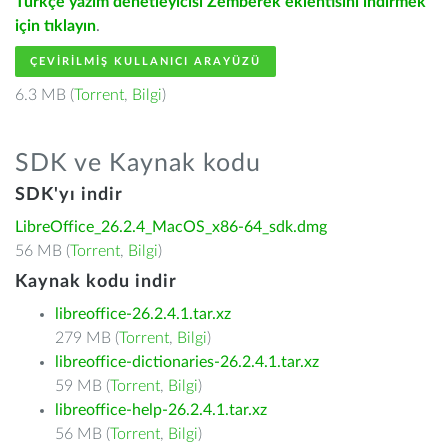
Türkçe yazım denetleyicisi Zemberek eklentisini indirmek
için tıklayın
.
ÇEVIRILMIŞ KULLANICI ARAYÜZÜ
6.3 MB (
Torrent
,
Bilgi
)
SDK ve Kaynak kodu
SDK'yı indir
LibreOffice_26.2.4_MacOS_x86-64_sdk.dmg
56 MB (
Torrent
,
Bilgi
)
Kaynak kodu indir
libreoffice-26.2.4.1.tar.xz
279 MB (
Torrent
,
Bilgi
)
libreoffice-dictionaries-26.2.4.1.tar.xz
59 MB (
Torrent
,
Bilgi
)
libreoffice-help-26.2.4.1.tar.xz
56 MB (
Torrent
,
Bilgi
)