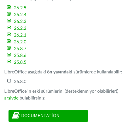
26.2.5
26.2.4
26.2.3
26.2.2
26.2.1
26.2.0
25.8.7
25.8.6
25.8.5
LibreOffice aşağıdaki
ön yayındaki
sürümlerde kullanılabilir:
26.8.0
LibreOffice'in eski sürümlerini (desteklenmiyor olabilirler!)
arşivde
bulabilirsiniz
DOCUMENTATION