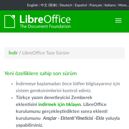
English
|
中文 (简体)
|
Deutsch
|
Español
|
Français
|
Italiano
|
More...
İndir
/
LibreOffice Taze Sürüm
Yeni özelliklere sahip son sürüm
İndirmeye başlamadan önce lütfen bilgisayarınız için
sistem gereksinimlerini kontrol ediniz.
Türkçe yazım denetleyicisi Zemberek
eklentisini
indirmek için tıklayın
. LibreOffice
kurulumunu gerçekleştirdikten sonra eklenti
kurulumunu
Araçlar - Ektenti Yöneticisi -Ekle
yoluyla
yapabilirsiniz.