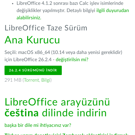
LibreOffice 4.1.2 sonrası bazı Calc işlev isimlerinde
değişiklikler yapılmıştır. Detaylı bilgiyi
ilgili duyurudan
alabilirsiniz.
LibreOffice Taze Sürüm
Ana Kurucu
Seçili: macOS x86_64 (10.14 veya daha yenisi gereklidir)
için LibreOffice 26.2.4 -
değiştirilsin mi?
26.2.4 SÜRÜMÜNÜ İNDIR
291 MB (
Torrent
,
Bilgi
)
LibreOffice arayüzünü
čeština
dilinde indirin
başka bir dile mi ihtiyacınız var?